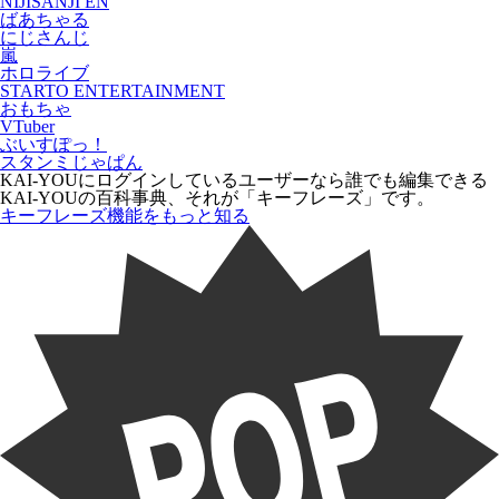
NIJISANJI EN
ばあちゃる
にじさんじ
嵐
ホロライブ
STARTO ENTERTAINMENT
おもちゃ
VTuber
ぶいすぽっ！
スタンミじゃぱん
KAI-YOUにログインしているユーザーなら
誰でも
編集できる
KAI-YOUの百科事典、それが「
キーフレーズ
」です。
キーフレーズ機能をもっと知る