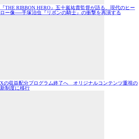
『THE RIBBON HERO』五十嵐祐貴監督が語る、現代のヒー
ロー像──手塚治虫『リボンの騎士』の衝撃を再演する
Xの収益配分プログラム終了へ オリジナルコンテンツ重視の
新制度に移行