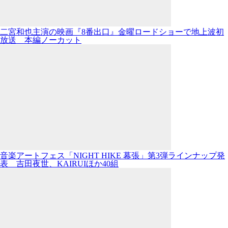
二宮和也主演の映画『8番出口』金曜ロードショーで地上波初
放送 本編ノーカット
音楽アートフェス「NIGHT HIKE 幕張」第3弾ラインナップ発
表 吉田夜世、KAIRUIほか40組