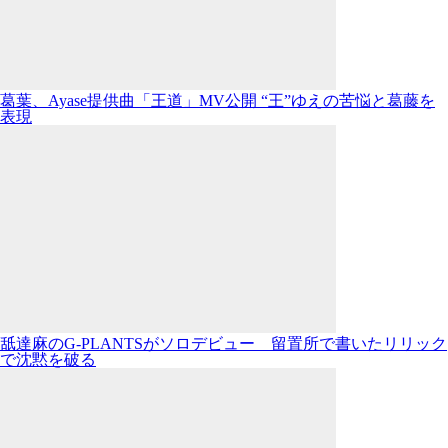
葛葉、Ayase提供曲「王道」MV公開 “王”ゆえの苦悩と葛藤を
表現
舐達麻のG-PLANTSがソロデビュー 留置所で書いたリリック
で沈黙を破る