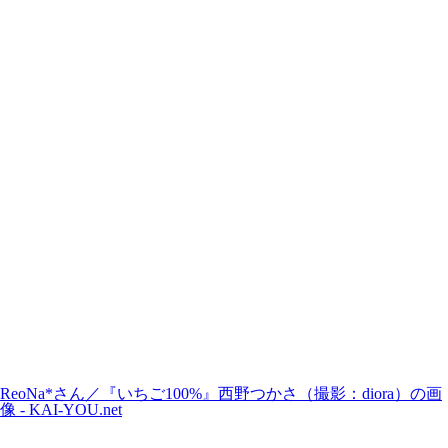
ReoNa*さん／『いちご100%』西野つかさ（撮影：diora）の画
像 - KAI-YOU.net