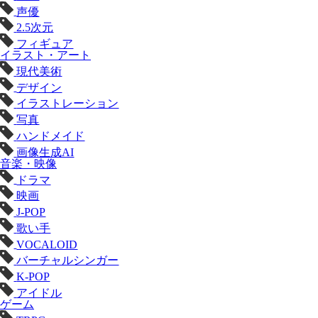
声優
2.5次元
フィギュア
イラスト・アート
現代美術
デザイン
イラストレーション
写真
ハンドメイド
画像生成AI
音楽・映像
ドラマ
映画
J-POP
歌い手
VOCALOID
バーチャルシンガー
K-POP
アイドル
ゲーム