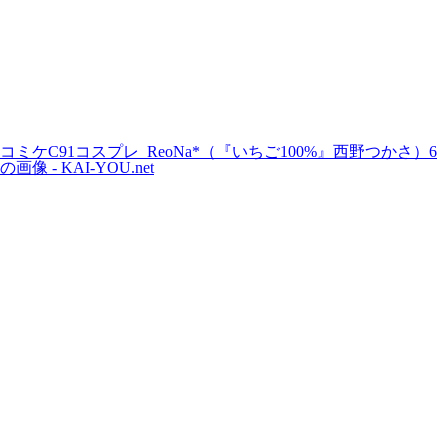
コミケC91コスプレ_ReoNa*（『いちご100%』西野つかさ）6
の画像 - KAI-YOU.net