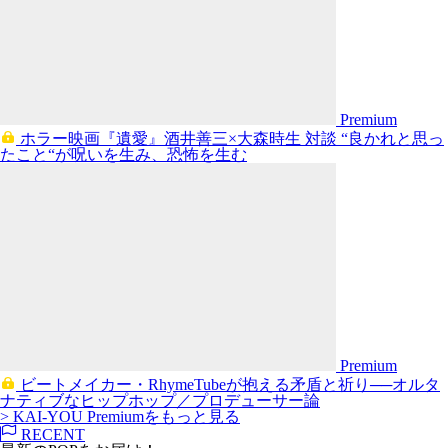
Premium
ホラー映画『遺愛』酒井善三×大森時生 対談 “良かれと思っ
たこと“が呪いを生み、恐怖を生む
Premium
ビートメイカー・RhymeTubeが抱える矛盾と祈り──オルタ
ナティブなヒップホップ／プロデューサー論
> KAI-YOU Premiumをもっと見る
RECENT