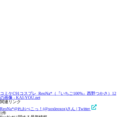
コミケC91コスプレ_ReoNa*（『いちご100%』西野つかさ）12
の画像 - KAI-YOU.net
関連リンク
ReoNa*@れおぺこっ！(@xoxleoxox)さん | Twitter
1件