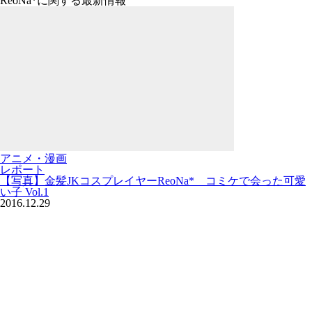
ReoNa*に関する最新情報
アニメ・漫画
レポート
【写真】金髪JKコスプレイヤーReoNa* コミケで会った可愛
い子 Vol.1
2016.12.29