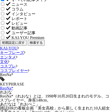
ニュース
コラム
インタビュー
レポート
レビュー
動画記事
ユーザー記事
KAI-YOU Premium
初期設定に戻す
検索する
KAI-YOU
キーフレーズ
エンタメ
文化
コスプレ
コスプレイヤー
ReoNa*
KEYPHRASE
ReoNa*
れおな
ReoNa*（れおな）とは、1998年10月20日生まれのモデル、コ
スプレイヤー。身長148cm。
あだなは「れおぺこ」。
雑誌HRの看板企画「美女高校」から新しく生まれた10人組女