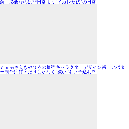
解 必要なのは非日常より“イカレた奴”の日常
VTuberさえきやひろの最強キャラクターデザイン術 アバタ
ー制作は好きだけじゃなく“嫌い”もブチ込む!?