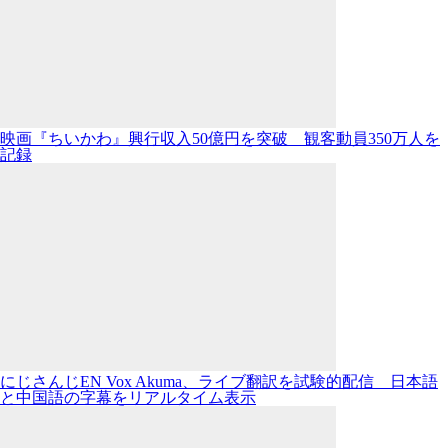
映画『ちいかわ』興行収入50億円を突破 観客動員350万人を
記録
にじさんじEN Vox Akuma、ライブ翻訳を試験的配信 日本語
と中国語の字幕をリアルタイム表示