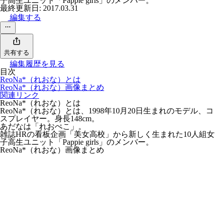
子高生ユニット「Pappie girls」のメンバー。
最終更新日: 2017.03.31
編集する
共有する
編集履歴を見る
目次
ReoNa*（れおな）とは
ReoNa*（れおな）画像まとめ
関連リンク
ReoNa*（れおな）とは
ReoNa*（れおな）とは、1998年10月20日生まれのモデル、コ
スプレイヤー。身長148cm。
あだなは「れおぺこ」。
雑誌HRの看板企画「美女高校」から新しく生まれた10人組女
子高生ユニット「Pappie girls」のメンバー。
ReoNa*（れおな）画像まとめ