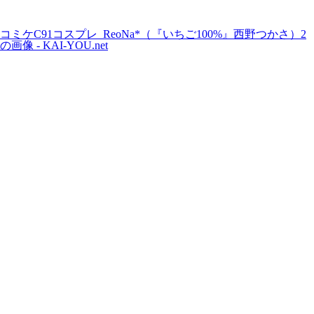
コミケC91コスプレ_ReoNa*（『いちご100%』西野つかさ）2
の画像 - KAI-YOU.net