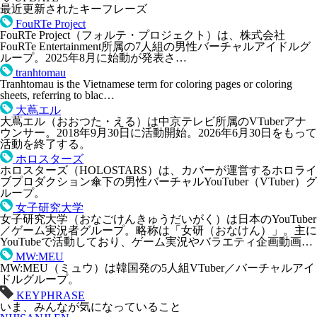
最近更新されたキーフレーズ
FouRTe Project
FouRTe Project（フォルテ・プロジェクト）は、株式会社
FouRTe Entertainment所属の7人組の男性バーチャルアイドルグ
ループ。2025年8月に始動が発表さ…
tranhtomau
Tranhtomau is the Vietnamese term for coloring pages or coloring
sheets, referring to blac…
大蔦エル
大蔦エル（おおつた・える）は中京テレビ所属のVTuberアナ
ウンサー。2018年9月30日に活動開始。2026年6月30日をもって
活動を終了する。
ホロスターズ
ホロスターズ（HOLOSTARS）は、カバーが運営するホロライ
ブプロダクション傘下の男性バーチャルYouTuber（VTuber）グ
ループ。
女子研究大学
女子研究大学（おなごけんきゅうだいがく）は日本のYouTuber
／ゲーム実況者グループ。略称は「女研（おなけん）」。主に
YouTubeで活動しており、ゲーム実況やバラエティ企画動画…
MW:MEU
MW:MEU（ミュウ）は韓国発の5人組VTuber／バーチャルアイ
ドルグループ。
KEYPHRASE
いま、みんなが気になっていること