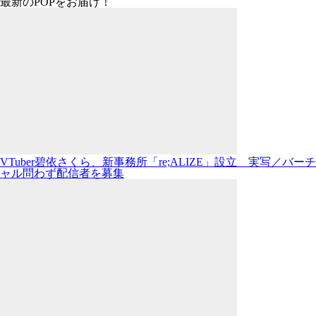
最新のPOPをお届け！
VTuber碧依さくら、新事務所「re;ALIZE」設立 実写／バーチ
ャル問わず配信者を募集