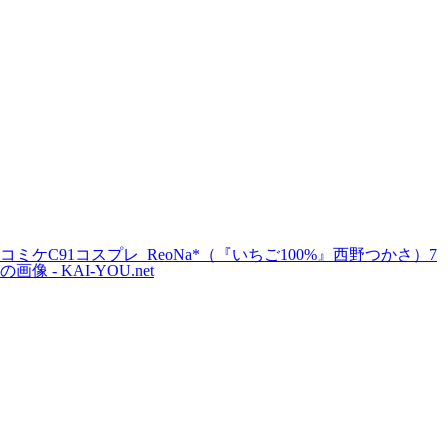
コミケC91コスプレ_ReoNa*（『いちご100%』西野つかさ）7
の画像 - KAI-YOU.net