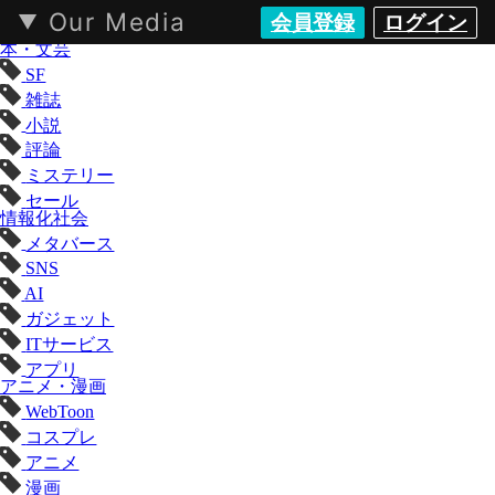
Our Media
会員登録
ログイン
KAI-YOU（カイユウ）- 世界と遊ぶポップカルチャーメディア
本・文芸
SF
雑誌
小説
評論
ミステリー
セール
情報化社会
メタバース
SNS
AI
ガジェット
ITサービス
アプリ
アニメ・漫画
WebToon
コスプレ
アニメ
漫画