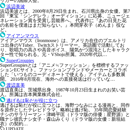
ッカーの国際大会。
浜辺美波
浜辺美波とは、2000年8月29日生まれ、石川県出身の女優。第7
回『東宝「シンデレラ」オーディション』に応募、ニュージェ
ネレーション賞を受賞し芸能界へ。 代表作に『あの日見た花
の名前を僕達はまだ知らない。』本間芽衣子（めんま）役な
ど。
アイアンマウス
アイアンマウス（Ironmouse）は、アメリカ在住のプエルトリ
コ出身のVTuber、Twitchストリーマー。英語圏で活動してお
り、歌唱力の高さや高音ボイス、陽気かつ混沌としたキャラク
ター性で知られる。元・VShojo所属。2020年代以…
SuperGroupies
SuperGroupiesとは「アニメ≒ファッション」を標榜するファッ
ションECサイト。ファッションブランドやメーカーとコラボ
した「いつものコーディネートで使える」アイテムも多数展
開。 2016年8月現在、海外への直接発送は行っていな…
渡辺直美
渡辺直美は、茨城県出身、1987年10月23日生まれのお笑い芸
人。所属は吉本興業株式会社。
逃げるは恥だが役に立つ
逃げるは恥だが役に立つとは、海野つなみによる漫画と、同作
を原作としたテレビドラマ。略称は逃げ恥。 35年間恋愛経験
ナシのサラリーマン・津崎平匡（ドラマ版の俳優：星野源）と
職ナシ彼氏ナシ女子・森山みくり（ドラマ版の女優：新垣結
衣）の契約…
UPDATE