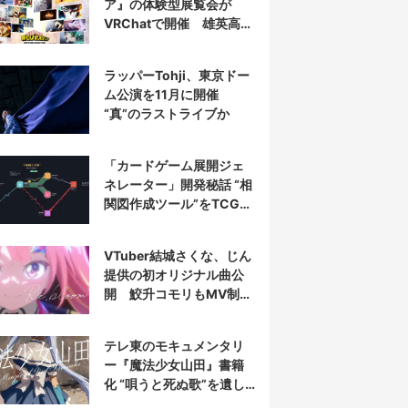
ア』の体験型展覧会が
VRChatで開催 雄英高校
やデクの部屋を再現
ラッパーTohji、東京ドー
ム公演を11月に開催
“真”のラストライブか
「カードゲーム展開ジェ
ネレーター」開発秘話 “相
関図作成ツール”をTCG向
けに魔改造
VTuber結城さくな、じん
提供の初オリジナル曲公
開 鮫升コモリもMV制作
に参加
テレ東のモキュメンタリ
ー『魔法少女山田』書籍
化 “唄うと死ぬ歌”を遺し
た山田正一郎の謎に迫る