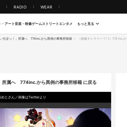
S
RADIO
WEAR
ト・アート
音楽・映像
ゲーム
ストリート
エンタメ
もっと見る
ぶいすぽっ！」所属へ 774inc.から異例の事務所移籍
（画像ギャラリー 1 / 1）774 inc
」所属へ 774inc.から異例の事務所移籍 に戻る
めとさん／画像はTwitterより