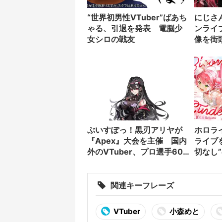
“世界初男性VTuber”ばあち
にじさ
ゃる、引退を発表 電脳少
ンライ
女シロの戦友
像を街
ぶいすぽっ！黒刃アリヤが
ホロラ
『Apex』大会を主催 国内
ライブ
外のVTuber、プロ選手60
切なし
名が集結
関連キーフレーズ
VTuber
小森めと