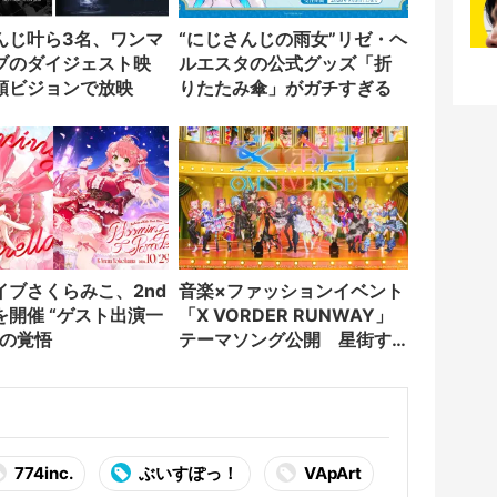
んじ叶ら3名、ワンマ
“にじさんじの雨女”リゼ・ヘ
ブのダイジェスト映
ルエスタの公式グッズ「折
頭ビジョンで放映
りたたみ傘」がガチすぎる
イブさくらみこ、2nd
音楽×ファッションイベント
を開催 “ゲスト出演一
「X VORDER RUNWAY」
”の覚悟
テーマソング公開 星街す
いせい、花譜ら出演者が集
結
774inc.
ぶいすぽっ！
VApArt