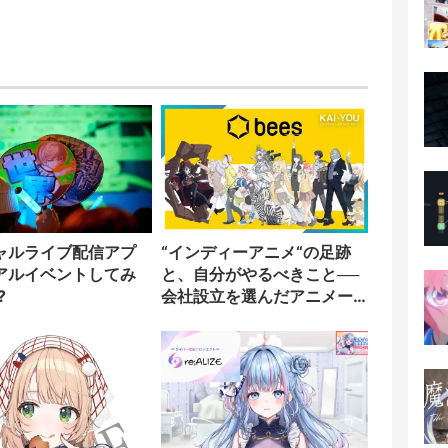
ャルライブ配信アプ
“インディーアニメ“の足跡
アルイベントしてみ
と、自分がやるべきこと──
?
会社設立を選んだアニメー
ター「のをか」の胸中