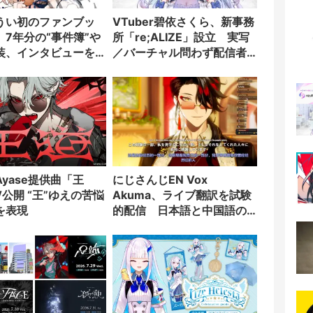
うい初のファンブッ
VTuber碧依さくら、新事務
 7年分の“事件簿”や
所「re;ALIZE」設立 実写
装、インタビューを
／バーチャル問わず配信者
を募集
yase提供曲「王
にじさんじEN Vox
公開 “王”ゆえの苦悩
Akuma、ライブ翻訳を試験
を表現
的配信 日本語と中国語の
字幕をリアルタイム表示