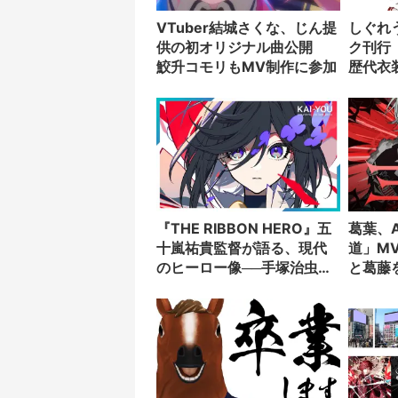
VTuber結城さくな、じん提
しぐれ
供の初オリジナル曲公開
ク刊行
鮫升コモリもMV制作に参加
歴代衣
収録
『THE RIBBON HERO』五
葛葉、A
十嵐祐貴監督が語る、現代
道」MV
のヒーロー像──手塚治虫
と葛藤
『リボンの騎士』の衝撃を
再演する