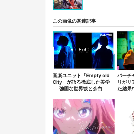
この画像の関連記事
音楽ユニット「Empty old
バーチ
City」が語る徹底した美学
リがリ
──強固な世界観と余白
た結果!