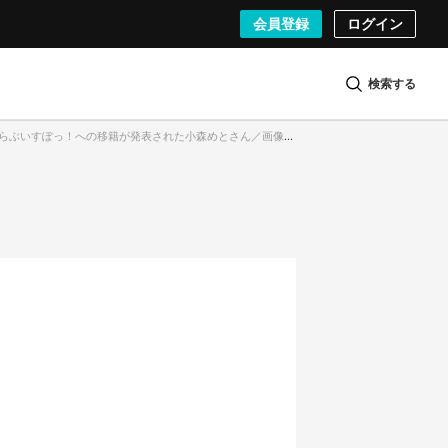
会員登録
ログイン
検索する
.からぶいすぽっ！への移籍が発表された小森めとさん／画像はTwitterより