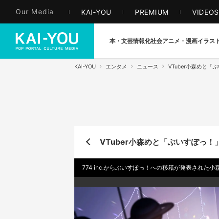
Our Media
KAI-YOU
PREMIUM
VIDEO
本・文芸
情報化社会
アニメ・漫画
イラス
KAI-YOU
エンタメ
ニュース
VTuber小森めと「
VTuber小森めと「ぶいすぽっ！
774 inc.からぶいすぽっ！への移籍が発表された小森