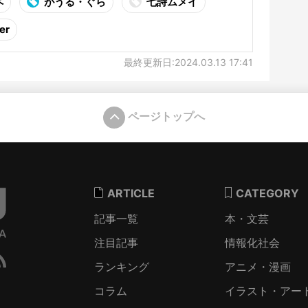
ペ
がうる・ぐら
七詩ムメイ
er
最終更新日:2024.03.13 17:41
ページトップへ
ARTICLE
CATEGORY
記事一覧
本・文芸
注目記事
情報化社会
ランキング
アニメ・漫画
コラム
イラスト・アー