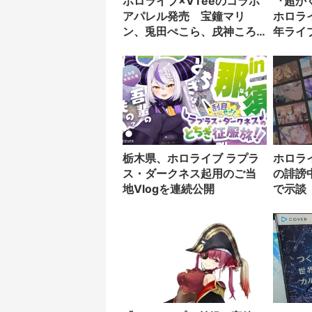
ホロライブ×VTeeのコラボ
『超か
アパレル発売 宝鐘マリ
ホロラ
ン、兎田ぺこら、戌神ころ
年ライ
ね、猫又おかゆが参加
栃木県、ホロライブ ラプラ
ホロラ
ス・ダークネス起用のご当
の誹謗
地Vlogを連続公開
で示談
な憶測