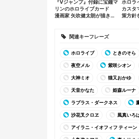
『Vジャンプ』付録に宝鐘マ
ホロラ
リンのホロライブカード
カスタ
漫画家 矢吹健太朗が描き下
策方針
ろし
どを明
関連キーフレーズ
ホロライブ
ときのそら
夜空メル
紫咲シオン
⼤神ミオ
猫⼜おかゆ
天⾳かなた
姫森ルーナ
ラプラス・ダークネス
沙花叉クロヱ
⾵真いろ
アイラニ・イオフィフ ティーン