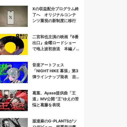
衝撃を再演する
Xの収益配分プログラム終
了へ オリジナルコンテ
ンツ重視の新制度に移行
二宮和也主演の映画『8番
出口』金曜ロードショー
で地上波初放送 本編ノ
ーカット
音楽アートフェス
「NIGHT HIKE 幕張」第3
弾ラインナップ発表 吉
田夜世、KAIRUIほか40組
葛葉、Ayase提供曲「王
道」MV公開 “王”ゆえの苦
悩と葛藤を表現
舐達麻のG-PLANTSがソ
ロデビュー 留置所で書