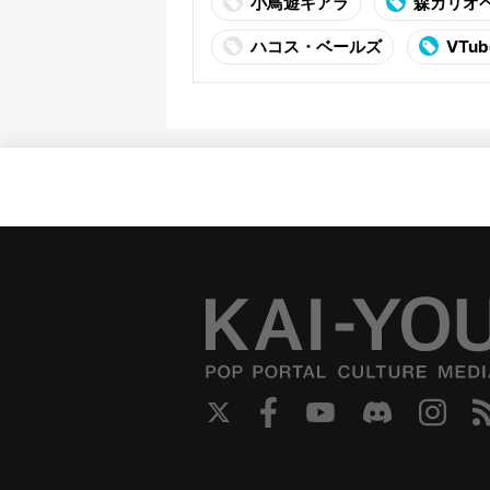
⼩⿃遊キアラ
森カリオ
ハコス・ベールズ
VTub