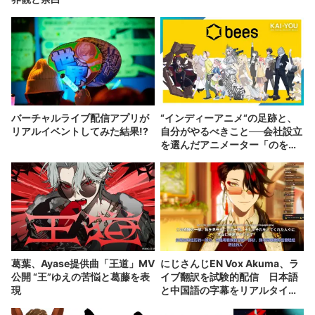
バーチャルライブ配信アプリが
“インディーアニメ“の足跡と、
リアルイベントしてみた結果!?
自分がやるべきこと──会社設立
を選んだアニメーター「のを
か」の胸中
葛葉、Ayase提供曲「王道」MV
にじさんじEN Vox Akuma、ラ
公開 “王”ゆえの苦悩と葛藤を表
イブ翻訳を試験的配信 日本語
現
と中国語の字幕をリアルタイム
表示