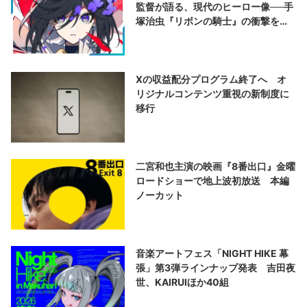
監督が語る、現代のヒーロー像──手
塚治虫『リボンの騎士』の衝撃を再
演する
Xの収益配分プログラム終了へ オ
リジナルコンテンツ重視の新制度に
移行
二宮和也主演の映画『8番出口』金曜
ロードショーで地上波初放送 本編
ノーカット
音楽アートフェス「NIGHT HIKE 幕
張」第3弾ラインナップ発表 吉田夜
世、KAIRUIほか40組