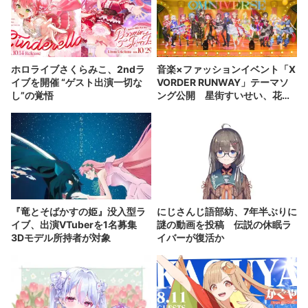
ホロライブさくらみこ、2ndラ
音楽×ファッションイベント「X
イブを開催 “ゲスト出演一切な
VORDER RUNWAY」テーマソ
し”の覚悟
ング公開 星街すいせい、花譜
ら出演者が集結
『竜とそばかすの姫』没入型ラ
にじさんじ語部紡、7年半ぶりに
イブ、出演VTuberを1名募集
謎の動画を投稿 伝説の休眠ラ
3Dモデル所持者が対象
イバーが復活か