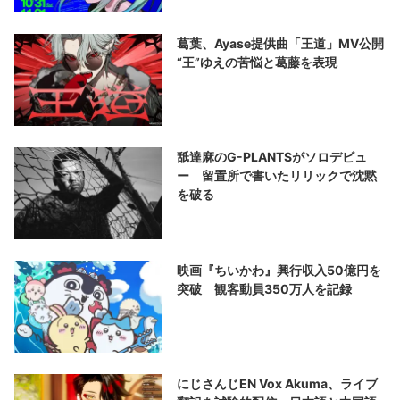
葛葉、Ayase提供曲「王道」MV公開
“王”ゆえの苦悩と葛藤を表現
舐達麻のG-PLANTSがソロデビュ
ー 留置所で書いたリリックで沈黙
を破る
映画『ちいかわ』興行収入50億円を
突破 観客動員350万人を記録
にじさんじEN Vox Akuma、ライブ