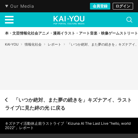
Our Media
会員登録
ログイン
本・文芸
情報化社会
アニメ・漫画
イラスト・アート
音楽・映像
ゲーム
ストリート
KAI-YOU
情報化社会
レポート
「いつか絶対、また夢の続きを」キズナアイ
「いつか絶対、また夢の続きを」キズナアイ、ラスト
ライブに見た絆の光 に戻る
キズナアイ活動休止前ラストライブ「Kizuna AI The Last Live “hello, world
2022”」レポート