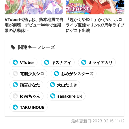
VTuber巳澄はお、熊本地震で自
『超かぐや姫！』かぐや、ホロ
宅が倒壊 デビュー半年で無期
ライブ宝鐘マリンの7周年ライブ
限の活動休止
にゲスト出演
関連キーフレーズ
VTuber
キズナアイ
ミライアカリ
電脳少女シロ
おめがシスターズ
猫宮ひなた
犬山たまき
loveちゃん
sasakure.UK
TAKU INOUE
最終更新日:2023.02.15 11:12