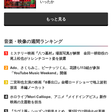
いったか
もっと見る
音楽・映像の週間ランキング
ミステリー映画『八つ墓村』場面写真が解禁 金田一耕助役の
尾上松也がトレンチコート姿を披露
Ado、さくらみこ、ピーナッツくん、花譜ら113組が参加
「YouTube Music Weekend」開催
二宮和也主演の映画『8番出口』金曜ロードショーで地上波初
放送 本編ノーカット
ホロライブMori Calliope、アニメ『メイドインアビス』新作
映画の主題歌を担当
『ラヴ上等』シーズン2前半まとめ 第1話では顔合わせ直後