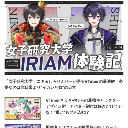
「女子研究大学」ニキ＆しろせんせーが語るVTuberの最適解 必
要なのは非日常より“イカレた奴”の日常
VTuberさえきやひろの最強キャラクター
デザイン術 アバター制作は好きだけじゃ
なく“嫌い”もブチ込む!?
配信者とリスナーの境界線がなくなった