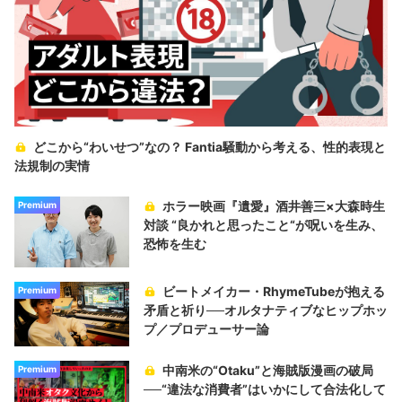
どこから“わいせつ”なの？ Fantia騒動から考える、性的表現と
法規制の実情
ホラー映画『遺愛』酒井善三×大森時生
Premium
対談 “良かれと思ったこと“が呪いを生み、
恐怖を生む
ビートメイカー・RhymeTubeが抱える
Premium
矛盾と祈り──オルタナティブなヒップホッ
プ／プロデューサー論
中南米の“Otaku”と海賊版漫画の破局
Premium
──“違法な消費者”はいかにして合法化して