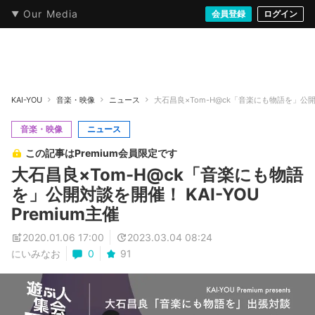
Our Media
本・文芸
情報化社会
アニメ・漫画
イラスト・アート
音楽・映像
会員登録
ゲーム
ログイン
ストリート
KAI-YOU
音楽・映像
ニュース
大石昌良×Tom-H@ck「音楽にも物語を」公開対談
音楽・映像
ニュース
この記事はPremium会員限定です
大石昌良×Tom-H@ck「音楽にも物語
を」公開対談を開催！ KAI-YOU
Premium主催
2020.01.06 17:00
2023.03.04 08:24
にいみなお
0
91