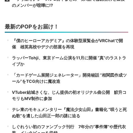
のメンバーが喧嘩に⁉︎
最新のPOPをお届け！
『僕のヒーローアカデミア』の体験型展覧会がVRChatで開
催 雄英高校やデクの部屋を再現
ラッパーTohji、東京ドーム公演を11月に開催 “真”のラストラ
イブか
「カードゲーム展開ジェネレーター」開発秘話 “相関図作成ツ
ール”をTCG向けに魔改造
VTuber結城さくな、じん提供の初オリジナル曲公開 鮫升コ
モリもMV制作に参加
テレ東のモキュメンタリー『魔法少女山田』書籍化 “唄うと死
ぬ歌”を遺した山田正一郎の謎に迫る
しぐれうい初のファンブック刊行 7年分の“事件簿”や歴代衣
装、インタビューを収録