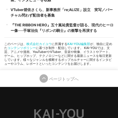
VTuber碧依さくら、新事務所「re;ALIZE」設立 実写／バー
チャル問わず配信者を募集
『THE RIBBON HERO』五十嵐祐貴監督が語る、現代のヒーロ
ー像──手塚治虫『リボンの騎士』の衝撃を再演する
このページは、
株式会社カイユウ
に所属する
KAI-YOU編集部
が、独自に定め
た
コンテンツポリシー
に基づき制作・配信しています。 KAI-YOUでは、文
芸、アニメや漫画、YouTuberやVTuber、音楽や映像、イラストやアート、
ゲーム、ヒップホップ、テクノロジーなどに関する最新ニュースを毎日更新
しています。様々なジャンルを横断するポップカルチャーに関するインタビ
ューやコラム、レポートといったコンテンツをお届けします。
ページトップへ