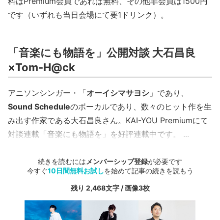
料はPremium会員であれば無料、その他非会員は1500円
です（いずれも当日会場にて要1ドリンク）。
「音楽にも物語を」公開対談 大石昌良
×Tom-H@ck
アニソンシンガー・「
オーイシマサヨシ
」であり、
Sound Schedule
のボーカルであり、数々のヒット作を生
み出す作家である大石昌良さん。KAI-YOU Premiumにて
対談連載「音楽にも物語を」を好評連載中です。
...
続きを読むには
メンバーシップ登録
が必要です
今すぐ
10日間無料お試し
を始めて記事の続きを読もう
残り 2,468文字 / 画像3枚