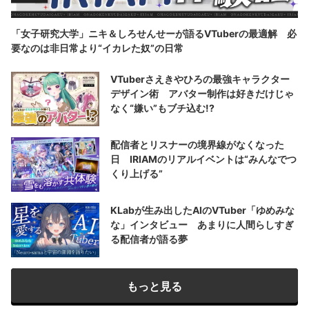
「女子研究大学」ニキ＆しろせんせーが語るVTuberの最適解 必
要なのは非日常より“イカレた奴”の日常
VTuberさえきやひろの最強キャラクター
デザイン術 アバター制作は好きだけじゃ
なく“嫌い”もブチ込む!?
配信者とリスナーの境界線がなくなった
日 IRIAMのリアルイベントは“みんなでつ
くり上げる”
KLabが生み出したAIのVTuber「ゆめみな
な」インタビュー あまりに人間らしすぎ
る配信者が語る夢
もっと見る