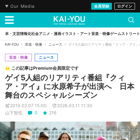
Our Media
会員登録
ログイン
本・文芸
情報化社会
アニメ・漫画
イラスト・アート
音楽・映像
ゲーム
ストリート
KAI-YOU
音楽・映像
ニュース
ゲイ5人組のリアリティ番組『クィア・アイ
音楽・映像
ニュース
この記事はPremium会員限定です
ゲイ5人組のリアリティ番組『クィ
ア・アイ』に水原希子が出演へ 日本
舞台のスペシャルシーズン
2019.02.07 15:00
2026.03.11 11:30
山下智也
0
216