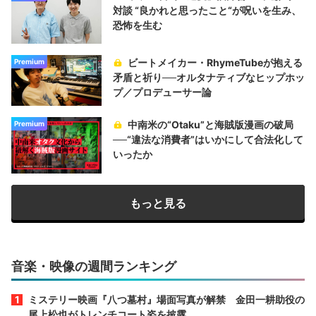
対談 “良かれと思ったこと“が呪いを生み、
恐怖を生む
ビートメイカー・RhymeTubeが抱える
Premium
矛盾と祈り──オルタナティブなヒップホッ
プ／プロデューサー論
中南米の“Otaku”と海賊版漫画の破局
Premium
──“違法な消費者”はいかにして合法化して
いったか
もっと見る
音楽・映像の週間ランキング
ミステリー映画『八つ墓村』場面写真が解禁 金田一耕助役の
尾上松也がトレンチコート姿を披露