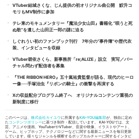
VTuber結城さくな、じん提供の初オリジナル曲公開 鮫升コ
モリもMV制作に参加
テレ東のモキュメンタリー『魔法少女山田』書籍化 “唄うと死
ぬ歌”を遺した山田正一郎の謎に迫る
しぐれうい初のファンブック刊行 7年分の“事件簿”や歴代衣
装、インタビューを収録
VTuber碧依さくら、新事務所「re;ALIZE」設立 実写／バー
チャル問わず配信者を募集
『THE RIBBON HERO』五十嵐祐貴監督が語る、現代のヒーロ
ー像──手塚治虫『リボンの騎士』の衝撃を再演する
Xの収益配分プログラム終了へ オリジナルコンテンツ重視の
新制度に移行
このページは、
株式会社カイユウ
に所属する
KAI-YOU編集部
が、独自に定め
た
コンテンツポリシー
に基づき制作・配信しています。 KAI-YOUでは、文
芸、アニメや漫画、YouTuberやVTuber、音楽や映像、イラストやアート、
ゲーム、ヒップホップ、テクノロジーなどに関する最新ニュースを毎日更新
しています。様々なジャンルを横断するポップカルチャーに関するインタビ