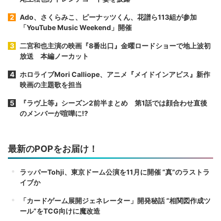
Ado、さくらみこ、ピーナッツくん、花譜ら113組が参加
「YouTube Music Weekend」開催
二宮和也主演の映画『8番出口』金曜ロードショーで地上波初
放送 本編ノーカット
ホロライブMori Calliope、アニメ『メイドインアビス』新作
映画の主題歌を担当
『ラヴ上等』シーズン2前半まとめ 第1話では顔合わせ直後
のメンバーが喧嘩に⁉︎
最新のPOPをお届け！
ラッパーTohji、東京ドーム公演を11月に開催 “真”のラストラ
イブか
「カードゲーム展開ジェネレーター」開発秘話 “相関図作成ツ
ール”をTCG向けに魔改造