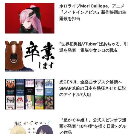
ホロライブMori Calliope、アニメ
『メイドインアビス』新作映画の主
題歌を担当
“世界初男性VTuber”ばあちゃる、引
退を発表 電脳少女シロの戦友
光GENJI、全楽曲サブスク解禁へ
SMAP以前の日本を熱狂させた伝説
のアイドル7人組
『超かぐや姫！』公式スピンオフ漫
画が発表 “10年後”を描く日常×グル
メ作品