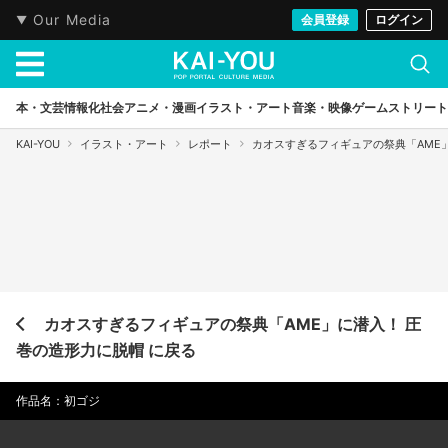
Our Media
会員登録
ログイン
本・文芸
情報化社会
アニメ・漫画
イラスト・アート
音楽・映像
ゲーム
ストリート
KAI-YOU
イラスト・アート
レポート
カオスすぎるフィギュアの祭典「AME
カオスすぎるフィギュアの祭典「AME」に潜入！ 圧
巻の造形力に脱帽 に戻る
作品名：初ゴジ