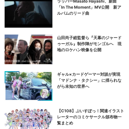
ラッパーMasato Hayashi、新曲
「In The Moment」MV公開 新ア
ルバムのリード曲
山田尚子総監督ら『天幕のジャード
ゥーガル』制作陣がモンゴルへ 現
地のロケハン映像を公開
ギャル×カードゲーマー対談が実現
「マドンナ・タクシー」に揺られな
がら未知の世界へ
【C108】ぶいすぽっ！関連イラスト
レーターのコミケサークル頒布物一
覧まとめ