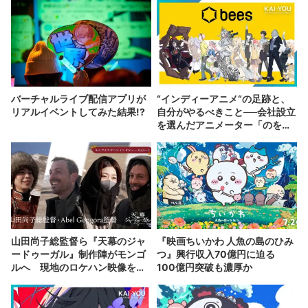
バーチャルライブ配信アプリが
“インディーアニメ“の足跡と、
リアルイベントしてみた結果!?
自分がやるべきこと──会社設立
を選んだアニメーター「のを
か」の胸中
山田尚子総監督ら『天幕のジャ
『映画ちいかわ 人魚の島のひみ
ードゥーガル』制作陣がモンゴ
つ』興行収入70億円に迫る
ルへ 現地のロケハン映像を公
100億円突破も濃厚か
開