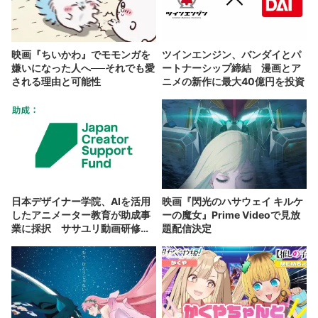
映画『ちいかわ』でモモンガを
ツインエンジン、バンダイとパ
嫌いになった人へ──それでも愛
ートナーシップ締結 漫画とア
される理由と可能性
ニメの新作に最大40億円を投資
日本デザイナー学院、AIを活用
映画『閃光のハサウェイ キルケ
したアニメーター教育が助成事
ーの魔女』Prime Videoで見放
業に採択 ササユリ動画研修所
題配信決定
と連携