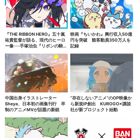
『THE RIBBON HERO』五十嵐
映画『ちいかわ』興行収入50億
祐貴監督が語る、現代のヒーロ
円を突破 観客動員350万人を
ー像──手塚治虫『リボンの騎
記録
士』の衝撃を再演する
中国出身イラストレーター
“存在しないアニメ”のOP映像か
Sheya、日本初の画集刊行 卒
ら新規IP創出 KUROGO×講談
制のアニメMVが話題の新鋭
社が新プロジェクト始動