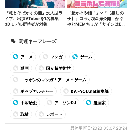
『竜とそばかすの姫』没入型ラ
『超かぐや姫！』×『【推しの
イブ、出演VTuberを1名募集
子】』コラボ第2弾公開 かぐ
3Dモデル所持者が対象
やとMEMちょが「サインはB」
に挑戦
関連キーフレーズ
アニメ
マンガ
ゲーム
動画
国立新美術館
ニッポンのマンガ＊アニメ＊ゲーム
ポップカルチャー
KAI-YOU.net編集部
手塚治虫
アニソンDJ
漫画家
取材
レポート
最終更新日:2023.03.07 23:24