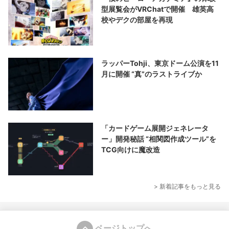
型展覧会がVRChatで開催 雄英高
校やデクの部屋を再現
ラッパーTohji、東京ドーム公演を11
月に開催 “真”のラストライブか
「カードゲーム展開ジェネレータ
ー」開発秘話 “相関図作成ツール”を
TCG向けに魔改造
> 新着記事をもっと見る
ページトップへ