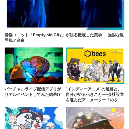
音楽ユニット「Empty old City」が語る徹底した美学──強固な世
界観と余白
バーチャルライブ配信アプリが
“インディーアニメ“の足跡と、
リアルイベントしてみた結果!?
自分がやるべきこと──会社設立
を選んだアニメーター「のを
か」の胸中