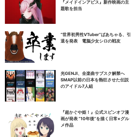
『メイドインアビス』新作映画の主
題歌を担当
“世界初男性VTuber”ばあちゃる、引
退を発表 電脳少女シロの戦友
光GENJI、全楽曲サブスク解禁へ
SMAP以前の日本を熱狂させた伝説
のアイドル7人組
『超かぐや姫！』公式スピンオフ漫
画が発表 “10年後”を描く日常×グル
メ作品