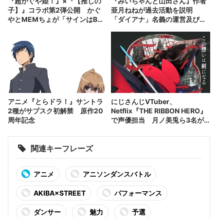
『超かぐや姫！』×『【推しの
『みいちゃんと山田さん』作者
子】』コラボ第2弾公開 かぐ
亜月ねねが過去活動を説明
やとMEMちょが「サインはB」
「ダイアナ」名義の運営及び原
に挑戦
作への関与を否定
アニメ『とらドラ！』サントラ
にじさんじVTuber、
2種がサブスク初解禁 原作20
Netflix『THE RIBBON HERO』
周年記念
で声優担当 月ノ美兎ら3名が
出演
関連キーフレーズ
アニメ
アニソンダンスバトル
AKIBA×STREET
パフォーマンス
ダンサー
魅力
予選