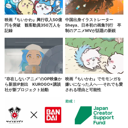
映画『ちいかわ』興行収入50億
中国出身イラストレーター
円を突破 観客動員350万人を
Sheya、日本初の画集刊行 卒
記録
制のアニメMVが話題の新鋭
“存在しないアニメ”のOP映像か
映画『ちいかわ』でモモンガを
ら新規IP創出 KUROGO×講談
嫌いになった人へ──それでも愛
社が新プロジェクト始動
される理由と可能性