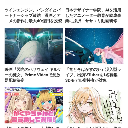
ツインエンジン、バンダイとパ
日本デザイナー学院、AIを活用
ートナーシップ締結 漫画とア
したアニメーター教育が助成事
ニメの新作に最大40億円を投資
業に採択 ササユリ動画研修所
と連携
映画『閃光のハサウェイ キルケ
『竜とそばかすの姫』没入型ラ
ーの魔女』Prime Videoで見放
イブ、出演VTuberを1名募集
題配信決定
3Dモデル所持者が対象