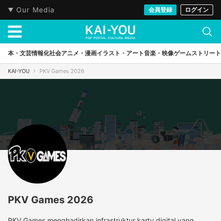
Our Media
会員登録
ログイン
本・文芸
情報化社会
アニメ・漫画
イラスト・アート
音楽・映像
ゲーム
ストリート
KAI-YOU
PKV Games 2026
PKV Games 2026
PKV Games menghadirkan infrastruktur kartu digital yang