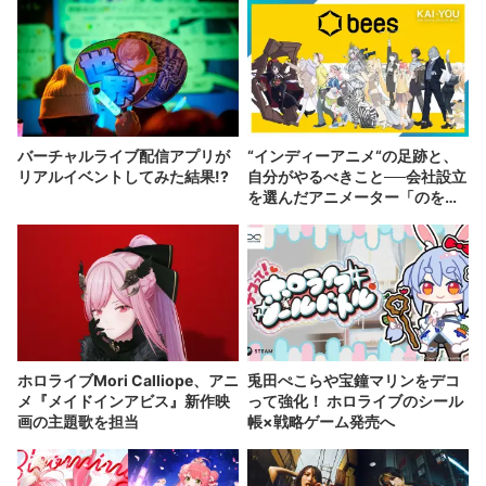
バーチャルライブ配信アプリが
“インディーアニメ“の足跡と、
リアルイベントしてみた結果!?
自分がやるべきこと──会社設立
を選んだアニメーター「のを
か」の胸中
ホロライブMori Calliope、アニ
兎田ぺこらや宝鐘マリンをデコ
メ『メイドインアビス』新作映
って強化！ ホロライブのシール
画の主題歌を担当
帳×戦略ゲーム発売へ