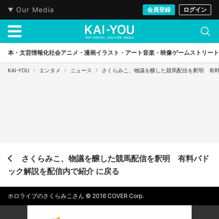
Our Media
会員登録
ログイン
本・文芸
情報化社会
アニメ・漫画
イラスト・アート
音楽・映像
ゲーム
ストリート
KAI-YOU
エンタメ
ニュース
さくらみこ、物議を醸した競馬配信を釈明 有
さくらみこ、物議を醸した競馬配信を釈明 有料パド
ック解説を配信内で紹介 に戻る
ホロライブのさくらみこさん ©︎ 2016 COVER Corp.