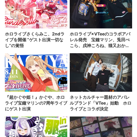
ホロライブさくらみこ、2ndラ
ホロライブ×VTeeのコラボアパ
イブを開催 “ゲスト出演一切な
レル発売 宝鐘マリン、兎田ぺ
し”の覚悟
こら、戌神ころね、猫又おかゆ
が参加
『超かぐや姫！』かぐや、ホロ
ネットカルチャー題材のアパレ
ライブ宝鐘マリンの7周年ライブ
ルブランド「VTee」始動 ホロ
にゲスト出演
ライブとコラボ決定