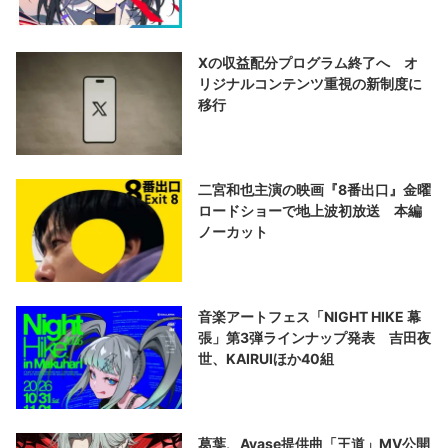
Xの収益配分プログラム終了へ オ
リジナルコンテンツ重視の新制度に
移行
二宮和也主演の映画『8番出口』金曜
ロードショーで地上波初放送 本編
ノーカット
音楽アートフェス「NIGHT HIKE 幕
張」第3弾ラインナップ発表 吉田夜
世、KAIRUIほか40組
葛葉、Ayase提供曲「王道」MV公開