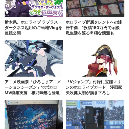
栃木県、ホロライブ ラプラス・
ホロライブ所属タレントへの誹
ダークネス起用のご当地Vlogを
謗中傷、1投稿150万円で示談
連続公開
私生活を巡る卑猥な憶測も
アニメ映画祭「ひろしまアニメ
『Vジャンプ』付録に宝鐘マリ
ーションシーズン」でボカロ
ンのホロライブカード 漫画家
MV特集実施 椎乃味醂も登壇
矢吹健太朗が描き下ろし