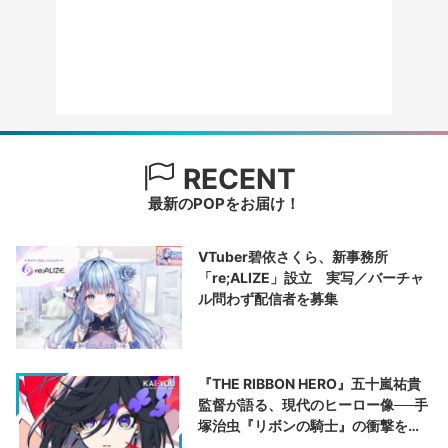
RECENT
最新のPOPをお届け！
VTuber碧依さくら、新事務所
「re;ALIZE」設立 実写／バーチャ
ル問わず配信者を募集
『THE RIBBON HERO』五十嵐祐貴
監督が語る、現代のヒーロー像──手
塚治虫『リボンの騎士』の衝撃を再
演する