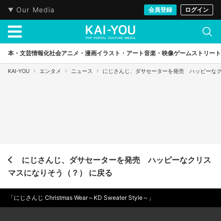
Our Media
会員登録
ログイン
本・文芸
情報化社会
アニメ・漫画
イラスト・アート
音楽・映像
ゲーム
ストリート
KAI-YOU
エンタメ
ニュース
にじさんじ、ダサセーターを発売 ハッピーな
にじさんじ、ダサセーターを発売 ハッピーなクリス
マスになりそう（？） に戻る
「にじさんじ Christmas Wear～KD Sweater Style～」