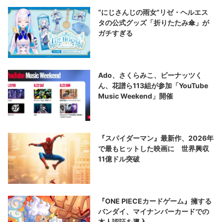
“にじさんじの雨女”リゼ・ヘルエス
タの公式グッズ「折りたたみ傘」が
ガチすぎる
Ado、さくらみこ、ピーナッツく
ん、花譜ら113組が参加「YouTube
Music Weekend」開催
『スパイダーマン』最新作、2026年
で最もヒットした映画に 世界興収
11億ドル突破
『ONE PIECEカードゲーム』擁する
バンダイ、マイナンバーカードでの
本人認証を導入