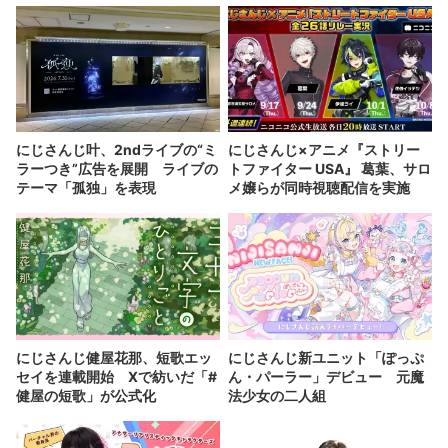
にじさんじ叶、2ndライブの“ミ
にじさんじ×アニメ『ストリー
ラーつき”広告を展開 ライブの
トファイター USA』 葛葉、サロ
テーマ「孤独」を表現
メ嬢らが同時視聴配信を実施
にじさんじ健屋花那、短歌エッ
にじさんじ新ユニット「ぽっぷ
セイを連載開始 Xで紡いだ「#
ん・パーラー」デビュー 元魔
健屋の短歌」が公式化
法少女の二人組