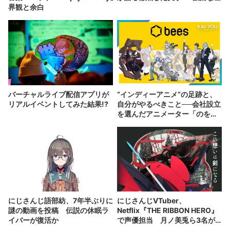
界観と余白
バーチャルライブ配信アプリが
“インディーアニメ“の足跡と、
リアルイベントしてみた結果!?
自分がやるべきこと──会社設立
を選んだアニメーター「のを
か」の胸中
にじさんじ語部紡、7年半ぶりに
にじさんじVTuber、
謎の動画を投稿 伝説の休眠ラ
Netflix『THE RIBBON HERO』
イバーが復活か
で声優担当 月ノ美兎ら3名が
出演