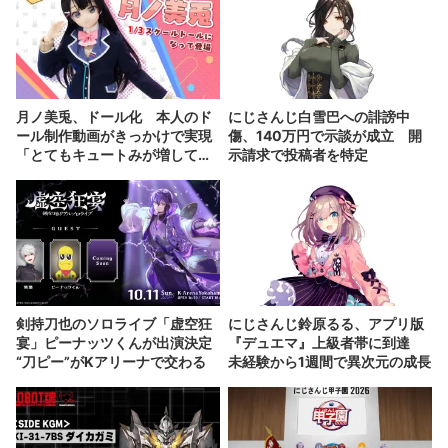
月ノ美兎、ドール化 本人のド
にじさんじ白雪巴への誹謗中
ール制作動画がきっかけで実現
傷、140万円で示談が成立 開
「とてもキュートみが増して
示請求で投稿者を特定
る」
剣持刀也のソロライブ「虚空狂
にじさんじ鈴原るる、アプリ版
宴」ピーナッツくんが出演決定
『デュエマ』上級者帯に到達
“刀ピー”がKアリーナで交わる
未経験から1週間で異次元の成長