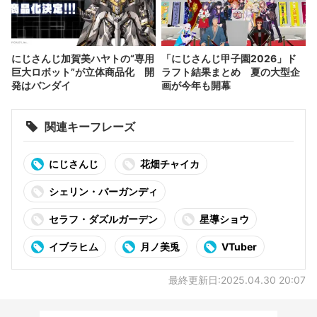
にじさんじ加賀美ハヤトの“専用
「にじさんじ甲子園2026」ド
巨大ロボット”が立体商品化 開
ラフト結果まとめ 夏の大型企
発はバンダイ
画が今年も開幕
関連キーフレーズ
にじさんじ
花畑チャイカ
シェリン・バーガンディ
セラフ・ダズルガーデン
星導ショウ
イブラヒム
月ノ美兎
VTuber
最終更新日:2025.04.30 20:07