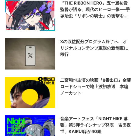
『THE RIBBON HERO』五十嵐祐貴
監督が語る、現代のヒーロー像──手
塚治虫『リボンの騎士』の衝撃を再
演する
Xの収益配分プログラム終了へ オ
リジナルコンテンツ重視の新制度に
移行
二宮和也主演の映画『8番出口』金曜
ロードショーで地上波初放送 本編
ノーカット
音楽アートフェス「NIGHT HIKE 幕
張」第3弾ラインナップ発表 吉田夜
世、KAIRUIほか40組