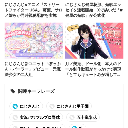
にじさんじ×アニメ『ストリー
にじさんじ健屋花那、短歌エッ
トファイター USA』 葛葉、サロ
セイを連載開始 Xで紡いだ「#
メ嬢らが同時視聴配信を実施
健屋の短歌」が公式化
にじさんじ新ユニット「ぽっぷ
月ノ美兎、ドール化 本人のド
ん・パーラー」デビュー 元魔
ール制作動画がきっかけで実現
法少女の二人組
「とてもキュートみが増して
る」
関連キーフレーズ
にじさんじ
にじさんじ甲子園
実況パワフルプロ野球
五十嵐梨花