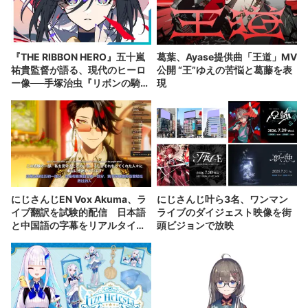
『THE RIBBON HERO』五十嵐
葛葉、Ayase提供曲「王道」MV
祐貴監督が語る、現代のヒーロ
公開 “王”ゆえの苦悩と葛藤を表
ー像──手塚治虫『リボンの騎
現
士』の衝撃を再演する
にじさんじEN Vox Akuma、ラ
にじさんじ叶ら3名、ワンマン
イブ翻訳を試験的配信 日本語
ライブのダイジェスト映像を街
と中国語の字幕をリアルタイム
頭ビジョンで放映
表示