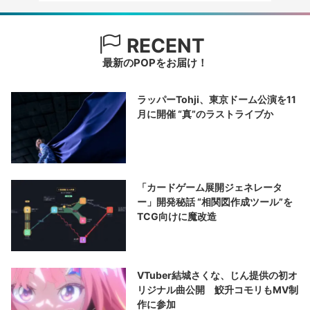
RECENT
最新のPOPをお届け！
ラッパーTohji、東京ドーム公演を11
月に開催 “真”のラストライブか
「カードゲーム展開ジェネレータ
ー」開発秘話 “相関図作成ツール”を
TCG向けに魔改造
VTuber結城さくな、じん提供の初オ
リジナル曲公開 鮫升コモリもMV制
作に参加