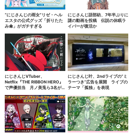
“にじさんじの雨女”リゼ・ヘル
にじさんじ語部紡、7年半ぶりに
エスタの公式グッズ「折りたた
謎の動画を投稿 伝説の休眠ラ
み傘」がガチすぎる
イバーが復活か
にじさんじVTuber、
にじさんじ叶、2ndライブの“ミ
Netflix『THE RIBBON HERO』
ラーつき”広告を展開 ライブの
で声優担当 月ノ美兎ら3名が
テーマ「孤独」を表現
出演