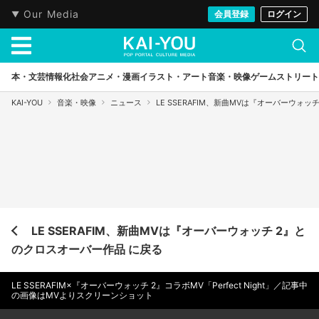
Our Media
会員登録
ログイン
本・文芸
情報化社会
アニメ・漫画
イラスト・アート
音楽・映像
ゲーム
ストリート
KAI-YOU
音楽・映像
ニュース
LE SSERAFIM、新曲MVは『オーバーウォ
LE SSERAFIM、新曲MVは『オーバーウォッチ 2』と
のクロスオーバー作品 に戻る
LE SSERAFIM×『オーバーウォッチ 2』コラボMV「Perfect Night」／記事中
の画像はMVよりスクリーンショット