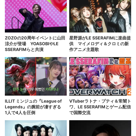
ZOZOの20周年イベントに山田
星野源がLE SSERAFIMに楽曲提
涼介が登場 YOASOBIやLE
供 マイメロディ＆クロミの新
SSERAFIMらと共演
作アニメ主題歌
ILLIT ミンジュの『League of
VTuberラトナ・プティ＆常闇ト
Legends』の腕前が凄すぎる
ワ、LE SSERAFIMとゲーム配信
1人で4人を圧倒
で国際交流