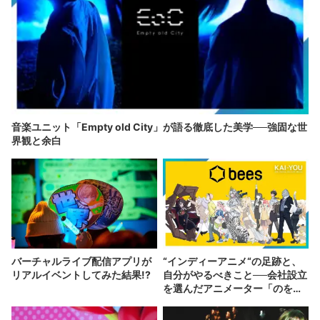
音楽ユニット「Empty old City」が語る徹底した美学──強固な世
界観と余白
バーチャルライブ配信アプリが
“インディーアニメ“の足跡と、
リアルイベントしてみた結果!?
自分がやるべきこと──会社設立
を選んだアニメーター「のを
か」の胸中