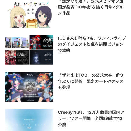
『超かぐや姫！』公式スピンオフ漫
画が発表 “10年後”を描く日常×グル
メ作品
にじさんじ叶ら3名、ワンマンライブ
のダイジェスト映像を街頭ビジョン
で放映
「ずとまよTCG」の公式大会、約3
年ぶりに開催 限定カードやグッズ
も登場
Creepy Nuts、12万人動員の国内ア
リーナツアー開催 全国8都市で12
公演