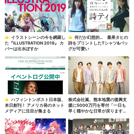
イラストシーンの今を網羅し
何だか幻想的… 最果タヒの
た『ILLUSTRATION 2019』 カ
詩をプリントしたTシャツ&バッ
バーは出水ぽすか
グが可愛い
ハフィントンポスト日本版、
株式会社嵐、熊本地震の復興支
本日創刊！ アメリカ発のネット
援に5000万円を寄付「一日も
メディアに注目が集まる
早く穏やかな日常が戻りますよ
う」