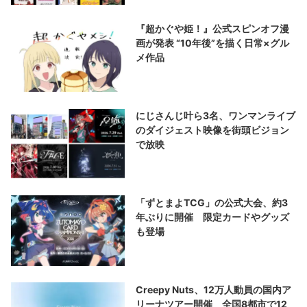
『超かぐや姫！』公式スピンオフ漫
画が発表 “10年後”を描く日常×グル
メ作品
にじさんじ叶ら3名、ワンマンライブ
のダイジェスト映像を街頭ビジョン
で放映
「ずとまよTCG」の公式大会、約3
年ぶりに開催 限定カードやグッズ
も登場
Creepy Nuts、12万人動員の国内ア
リーナツアー開催 全国8都市で12