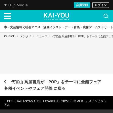
Our Media
会員登録
ログイン
本・文芸
情報化社会
アニメ・漫画
イラスト・アート
音楽・映像
ゲーム
ストリート
KAI-YOU
エンタメ
ニュース
代官山 蔦屋書店が「POP」をテーマに全館フ
代官山 蔦屋書店が「POP」をテーマに全館フェア
各種イベントやフェア開催 に戻る
「POP -DAIKANYAMA TSUTAYABOOKS 2022 SUMMER- 」メインビジュ
アル