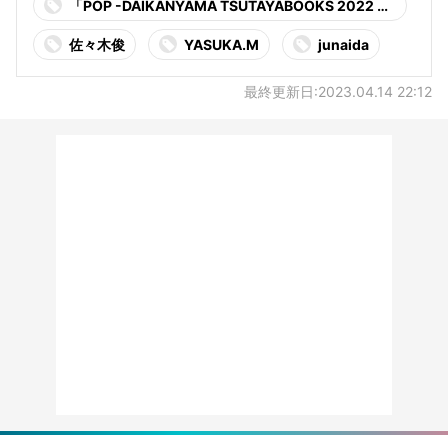
「POP -DAIKANYAMA TSUTAYABOOKS 2022 SU
MMER- 」
佐々木俊
YASUKA.M
junaida
最終更新日:2023.04.14 22:12