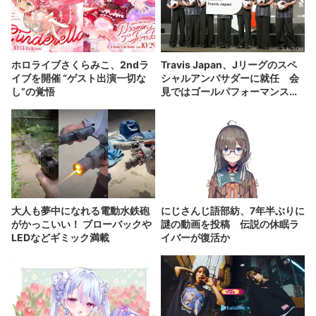
ホロライブさくらみこ、2ndラ
Travis Japan、Jリーグのスペ
イブを開催 “ゲスト出演一切な
シャルアンバサダーに就任 会
し”の覚悟
見ではゴールパフォーマンスも
披露
大人も夢中になれる電動水鉄砲
にじさんじ語部紡、7年半ぶりに
がかっこいい！ ブローバックや
謎の動画を投稿 伝説の休眠ラ
LEDなどギミック満載
イバーが復活か