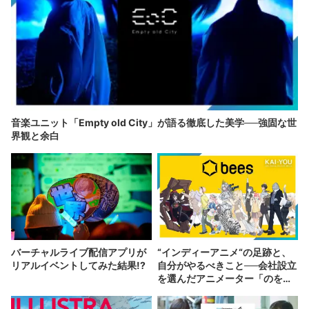
音楽ユニット「Empty old City」が語る徹底した美学──強固な世
界観と余白
バーチャルライブ配信アプリが
“インディーアニメ“の足跡と、
リアルイベントしてみた結果!?
自分がやるべきこと──会社設立
を選んだアニメーター「のを
か」の胸中