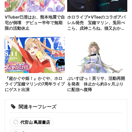
VTuber巳澄はお、熊本地震で自
ホロライブ×VTeeのコラボアパ
宅が倒壊 デビュー半年で無期
レル発売 宝鐘マリン、兎田ぺ
限の活動休止
こら、戌神ころね、猫又おかゆ
が参加
『超かぐや姫！』かぐや、ホロ
ぶいすぽっ！英リサ、活動再開
ライブ宝鐘マリンの7周年ライブ
を発表 休止から約3ヶ月ぶり
にゲスト出演
に配信へ復帰
関連キーフレーズ
代官山 蔦屋書店