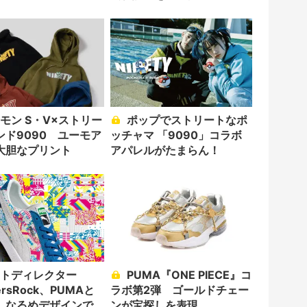
ター「のをか」の胸中
ポップでストリートなポ
ンド9090 ユーモア
ッチャマ 「9090」コラボ
大胆なプリント
アパレルがたまらん！
PUMA『ONE PIECE』コ
ersRock、PUMAと
ラボ第2弾 ゴールドチェー
 なるめデザインで
ンが宝探しを表現