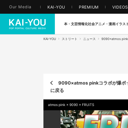
Our Media
KAI-YOU
PREMIUM
VIDEO
本・文芸
情報化社会
アニメ・漫画
イラス
KAI-YOU
ストリート
ニュース
9090×atmos
9090×atmos pinkコラボ
に戻る
atmos pink × 9090 × FRUiTS