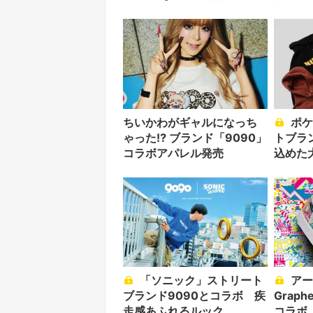
ちいかわがギャルになっち
ポケモン S・V×ストリー
ゃった⁉︎ ブランド「9090」
トブラ
コラボアパレル発売
込めた
「ソニック」ストリート
アートディレクター
ブランド9090とコラボ 疾
Graph
走感あふれるルック
コラボ