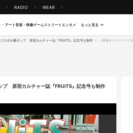
S
RADIO
WEAR
ト・アート
音楽・映像
ゲーム
ストリート
エンタメ
もっと見る
 pinkコラボが爆ポップ 原宿カルチャー誌『FRUiTS』記念号も制作
（画像ギャラリー 1 / 81）a
が爆ポップ 原宿カルチャー誌『FRUiTS』記念号も制作