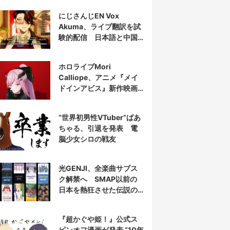
にじさんじEN Vox
Akuma、ライブ翻訳を試
験的配信 日本語と中国
語の字幕をリアルタイム
表示
ホロライブMori
Calliope、アニメ『メイ
ドインアビス』新作映画
の主題歌を担当
“世界初男性VTuber”ばあ
ちゃる、引退を発表 電
脳少女シロの戦友
光GENJI、全楽曲サブス
ク解禁へ SMAP以前の
日本を熱狂させた伝説の
アイドル7人組
『超かぐや姫！』公式ス
ピンオフ漫画が発表 “10年