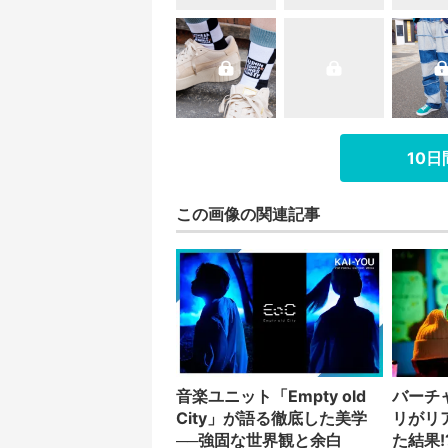
10
この画像の関連記事
音楽ユニット「Empty old
バーチ
City」が語る徹底した美学
リがリ
──強固な世界観と余白
た結果!