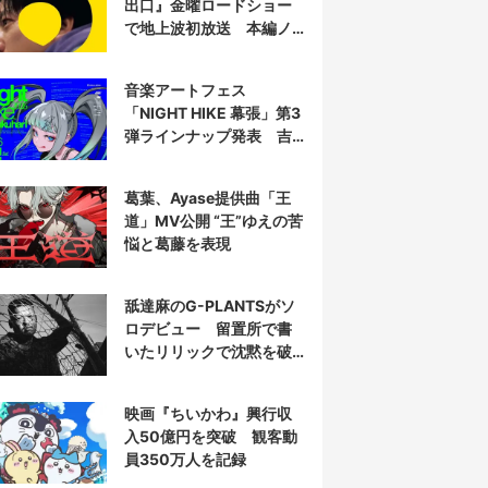
出口』金曜ロードショー
で地上波初放送 本編ノ
ーカット
音楽アートフェス
「NIGHT HIKE 幕張」第3
弾ラインナップ発表 吉
田夜世、KAIRUIほか40組
葛葉、Ayase提供曲「王
道」MV公開 “王”ゆえの苦
悩と葛藤を表現
舐達麻のG-PLANTSがソ
ロデビュー 留置所で書
いたリリックで沈黙を破
る
映画『ちいかわ』興行収
入50億円を突破 観客動
員350万人を記録