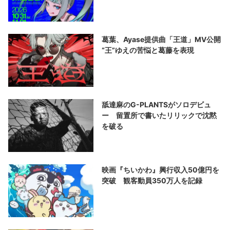
葛葉、Ayase提供曲「王道」MV公開
“王”ゆえの苦悩と葛藤を表現
舐達麻のG-PLANTSがソロデビュ
ー 留置所で書いたリリックで沈黙
を破る
映画『ちいかわ』興行収入50億円を
突破 観客動員350万人を記録