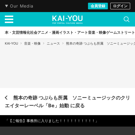
Our Media
会員登録
ログイン
本・文芸
情報化社会
アニメ・漫画
イラスト・アート
音楽・映像
ゲーム
ストリート
KAI-YOU
音楽・映像
ニュース
熊本の奇跡 つぶらも所属 ソニーミュージッ
熊本の奇跡 つぶらも所属 ソニーミュージックのクリ
エイターレーベル「Be」始動 に戻る
「【ご報告】事務所に入りました！！！！！！！！！！」