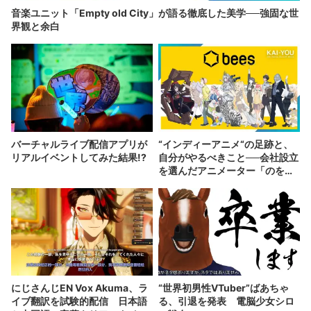
音楽ユニット「Empty old City」が語る徹底した美学──強固な世
界観と余白
バーチャルライブ配信アプリが
“インディーアニメ“の足跡と、
リアルイベントしてみた結果!?
自分がやるべきこと──会社設立
を選んだアニメーター「のを
か」の胸中
にじさんじEN Vox Akuma、ラ
“世界初男性VTuber”ばあちゃ
イブ翻訳を試験的配信 日本語
る、引退を発表 電脳少女シロ