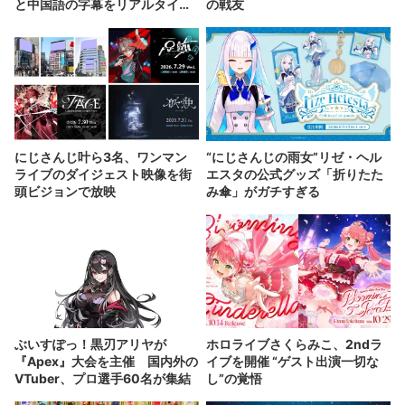
と中国語の字幕をリアルタイム
の戦友
表示
にじさんじ叶ら3名、ワンマン
“にじさんじの雨女”リゼ・ヘル
ライブのダイジェスト映像を街
エスタの公式グッズ「折りたた
頭ビジョンで放映
み傘」がガチすぎる
ぶいすぽっ！黒刃アリヤが
ホロライブさくらみこ、2ndラ
『Apex』大会を主催 国内外の
イブを開催 “ゲスト出演一切な
VTuber、プロ選手60名が集結
し”の覚悟