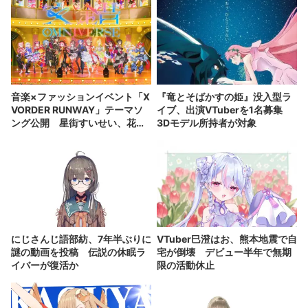
音楽×ファッションイベント「X
『竜とそばかすの姫』没入型ラ
VORDER RUNWAY」テーマソ
イブ、出演VTuberを1名募集
ング公開 星街すいせい、花譜
3Dモデル所持者が対象
ら出演者が集結
にじさんじ語部紡、7年半ぶりに
VTuber巳澄はお、熊本地震で自
謎の動画を投稿 伝説の休眠ラ
宅が倒壊 デビュー半年で無期
イバーが復活か
限の活動休止