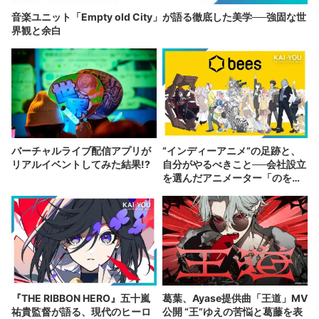
音楽ユニット「Empty old City」が語る徹底した美学──強固な世
界観と余白
バーチャルライブ配信アプリが
“インディーアニメ“の足跡と、
リアルイベントしてみた結果!?
自分がやるべきこと──会社設立
を選んだアニメーター「のを
か」の胸中
『THE RIBBON HERO』五十嵐
葛葉、Ayase提供曲「王道」MV
祐貴監督が語る、現代のヒーロ
公開 “王”ゆえの苦悩と葛藤を表