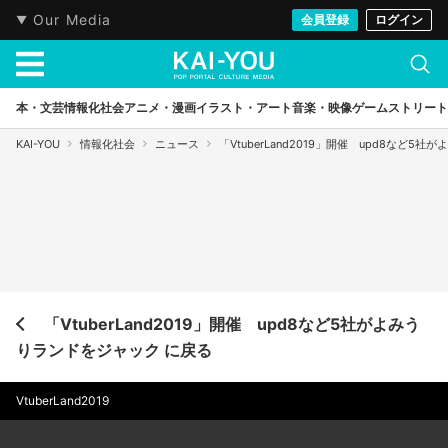
Our Media
会員登録
ログイン
本・文芸
情報化社会
アニメ・漫画
イラスト・アート
音楽・映像
ゲーム
ストリート
KAI-YOU
情報化社会
ニュース
「VtuberLand2019」開催 upd8など5
「VtuberLand2019」開催 upd8など5社がよみう
りランドをジャック に戻る
VtuberLand2019