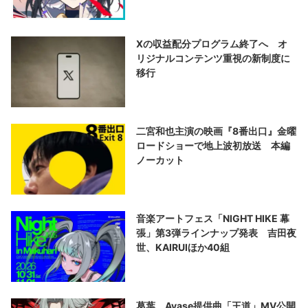
Xの収益配分プログラム終了へ オ
リジナルコンテンツ重視の新制度に
移行
二宮和也主演の映画『8番出口』金曜
ロードショーで地上波初放送 本編
ノーカット
音楽アートフェス「NIGHT HIKE 幕
張」第3弾ラインナップ発表 吉田夜
世、KAIRUIほか40組
葛葉、Ayase提供曲「王道」MV公開