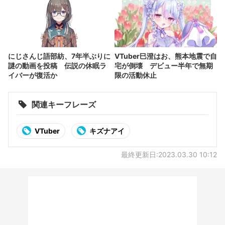
にじさんじ語部紡、7年半ぶりに
VTuber巳澄はお、熊本地震で自
謎の動画を投稿 伝説の休眠ラ
宅が倒壊 デビュー半年で無期
イバーが復活か
限の活動休止
関連キーフレーズ
VTuber
キズナアイ
最終更新日:2023.03.30 10:12