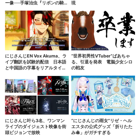
ー像──手塚治虫『リボンの騎
現
士』の衝撃を再演する
にじさんじEN Vox Akuma、ラ
“世界初男性VTuber”ばあちゃ
イブ翻訳を試験的配信 日本語
る、引退を発表 電脳少女シロ
と中国語の字幕をリアルタイム
の戦友
表示
にじさんじ叶ら3名、ワンマン
“にじさんじの雨女”リゼ・ヘル
ライブのダイジェスト映像を街
エスタの公式グッズ「折りたた
頭ビジョンで放映
み傘」がガチすぎる