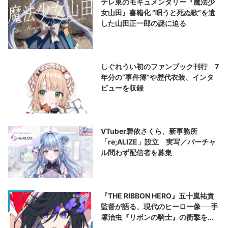
テレ東のモキュメンタリー『魔法少
女山田』書籍化 “唄うと死ぬ歌”を遺
した山田正一郎の謎に迫る
しぐれうい初のファンブック刊行 7
年分の“事件簿”や歴代衣装、インタ
ビューを収録
VTuber碧依さくら、新事務所
「re;ALIZE」設立 実写／バーチャ
ル問わず配信者を募集
『THE RIBBON HERO』五十嵐祐貴
監督が語る、現代のヒーロー像──手
塚治虫『リボンの騎士』の衝撃を再
演する