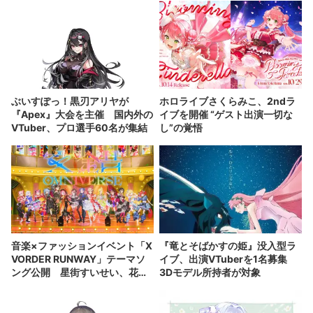
ぶいすぽっ！黒刃アリヤが
ホロライブさくらみこ、2ndラ
『Apex』大会を主催 国内外の
イブを開催 “ゲスト出演一切な
VTuber、プロ選手60名が集結
し”の覚悟
音楽×ファッションイベント「X
『竜とそばかすの姫』没入型ラ
VORDER RUNWAY」テーマソ
イブ、出演VTuberを1名募集
ング公開 星街すいせい、花譜
3Dモデル所持者が対象
ら出演者が集結