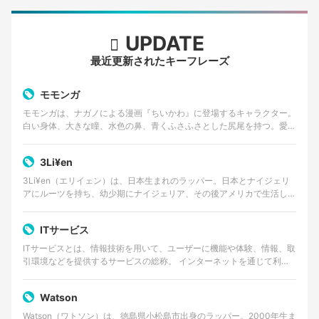
UPDATE
最近更新されたキーフレーズ
モモンガ
モモンガは、ナガノによる漫画『ちいかわ』に登場するキャラクター。
白い身体、大きな瞳、水色の鼻、青くふさふさとした尻尾を持つ。愛ら
しい外見とは対照的に、口調は尊大で、他者へ無理な要求…
3Li¥en
3Li¥en（エリイェン）は、日本生まれのラッパー。日本とナイジェリ
アにルーツを持ち、幼少期にナイジェリア、その後アメリカで生活した
経験を持つ。 ゴスペルやアフロビートを原点に、…
ITサービス
ITサービスとは、情報技術を用いて、ユーザーに機能や体験、情報、取
引環境などを提供するサービスの総称。 インターネットを通じて利用
するWebサービスやクラウドサービス、動画・音楽…
Watson
Watson（ワトソン）は、徳島県小松島市出身のラッパー。2000年生ま