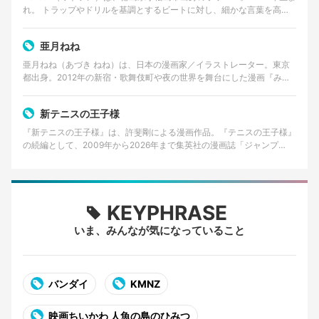
れ。 トラップやドリルを基調とするビートに対し、細かな言葉を高速
で畳みかけるラップを特徴とする。貧しかった…
亜月ねね
亜月ねね（あづき ねね）は、日本の漫画家／イラストレーター。東京
都出身。2012年の新宿・歌舞伎町や夜の世界を舞台にした漫画『みい
ちゃんと山田さん』の作者として知られる。 美術大…
新テニスの王子様
『新テニスの王子様』は、許斐剛による漫画作品。『テニスの王子様』
の続編として、2009年から2026年まで集英社の漫画誌「ジャンプ
SQ.」で連載された。 2026年8月4日発売の…
KEYPHRASE
いま、みんなが気になっていること
バンダイ
KMNZ
映画ちいかわ 人魚の島のひみつ