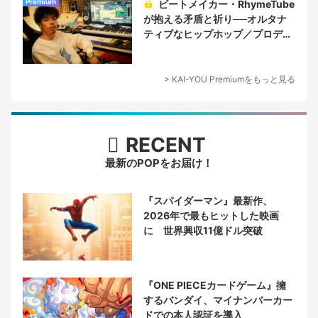
Premium
ビートメイカー・RhymeTube
が抱える矛盾と祈り──オルタナ
ティブなヒップホップ／プロデュ
ーサー論
> KAI-YOU Premiumをもっと見る
RECENT
最新のPOPをお届け！
『スパイダーマン』最新作、
2026年で最もヒットした映画
に 世界興収11億ドル突破
『ONE PIECEカードゲーム』擁
するバンダイ、マイナンバーカー
ドでの本人認証を導入