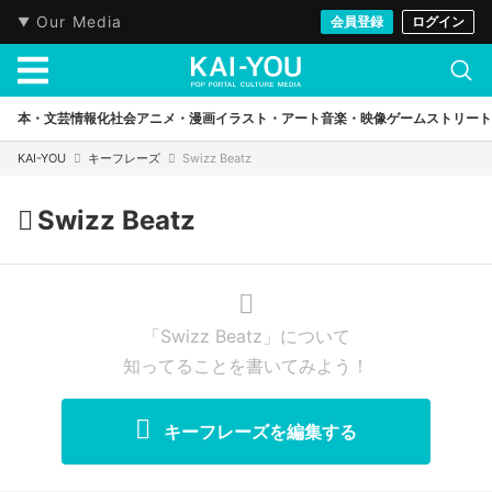
Our Media
会員登録
ログイン
本・文芸
情報化社会
アニメ・漫画
イラスト・アート
音楽・映像
ゲーム
ストリート
KAI-YOU
キーフレーズ
Swizz Beatz
Swizz Beatz
「Swizz Beatz」について
知ってることを書いてみよう！
キーフレーズを編集する