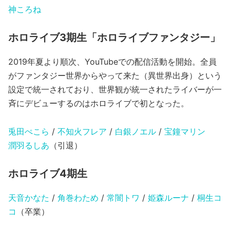
神ころね
ホロライブ3期生「ホロライブファンタジー」
2019年夏より順次、YouTubeでの配信活動を開始。全員
がファンタジー世界からやって来た（異世界出身）という
設定で統一されており、世界観が統一されたライバーが一
斉にデビューするのはホロライブで初となった。
兎田ぺこら
/
不知火フレア
/
白銀ノエル
/
宝鐘マリン
潤羽るしあ
（引退）
ホロライブ4期生
天音かなた
/
角巻わため
/
常闇トワ
/
姫森ルーナ
/
桐生コ
コ
（卒業）