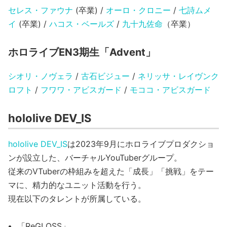
セレス・ファウナ
(卒業) /
オーロ・クロニー
/
七詩ムメ
イ
(卒業) /
ハコス・ベールズ
/
九十九佐命
（卒業）
ホロライブEN3期生「Advent」
シオリ・ノヴェラ
/
古石ビジュー
/
ネリッサ・レイヴンク
ロフト
/
フワワ・アビスガード
/
モココ・アビスガード
hololive DEV_IS
hololive DEV_IS
は2023年9月にホロライブプロダクショ
ンが設立した、バーチャルYouTuberグループ。
従来のVTuberの枠組みを超えた「成長」「挑戦」をテー
マに、精力的なユニット活動を行う。
現在以下のタレントが所属している。
「ReGLOSS」