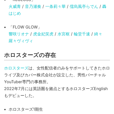
火威青
/
音乃瀬奏
/
一条莉々華
/
儒烏風亭らでん
/
轟
はじめ
「FLOW GLOW」
響咲リオナ
/
虎金妃笑虎
/
水宮枢
/
輪堂千速
/
綺々
羅々ヴィヴィ
ホロスターズの存在
ホロスターズ
は、女性配信者のみをサポートしてきたホロ
ライブ及びカバー株式会社が設立した、男性バーチャル
YouTuber専門の事務所。
2022年7月には英語圏を拠点とするホロスターズEnglish
もデビューした。
ホロスターズ1期生