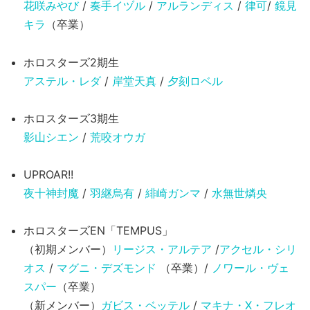
花咲みやび
/
奏手イヅル
/
アルランディス
/
律可
/
鏡見
キラ
（卒業）
ホロスターズ2期生
アステル・レダ
/
岸堂天真
/
夕刻ロベル
ホロスターズ3期生
影山シエン
/
荒咬オウガ
UPROAR!!
夜十神封魔
/
羽継烏有
/
緋崎ガンマ
/
水無世燐央
ホロスターズEN「TEMPUS」
（初期メンバー）
リージス・アルテア
/
アクセル・シリ
オス
/
マグニ・デズモンド
（卒業）/
ノワール・ヴェ
スパー
（卒業）
（新メンバー）
ガビス・ベッテル
/
マキナ・X・フレオ