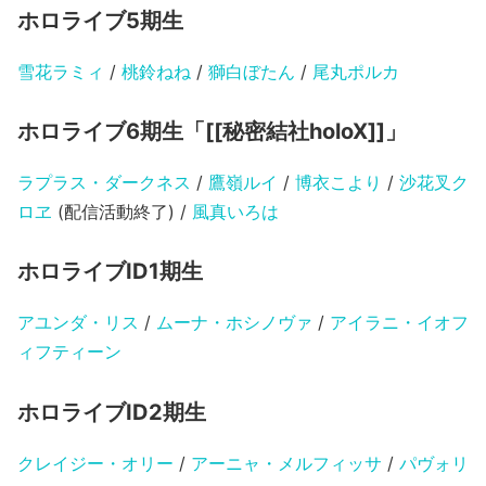
ホロライブ5期生
雪花ラミィ
/
桃鈴ねね
/
獅白ぼたん
/
尾丸ポルカ
ホロライブ6期生「[[秘密結社holoX]]」
ラプラス・ダークネス
/
鷹嶺ルイ
/
博衣こより
/
沙花叉ク
ロヱ
(配信活動終了) /
風真いろは
ホロライブID1期生
アユンダ・リス
/
ムーナ・ホシノヴァ
/
アイラニ・イオフ
ィフティーン
ホロライブID2期生
クレイジー・オリー
/
アーニャ・メルフィッサ
/
パヴォリ