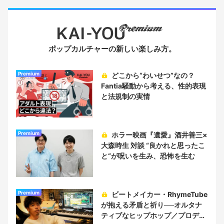
ポップカルチャーの新しい楽しみ方。
Premium
どこから“わいせつ”なの？
Fantia騒動から考える、性的表現
と法規制の実情
Premium
ホラー映画『遺愛』酒井善三×
大森時生 対談 “良かれと思ったこ
と“が呪いを生み、恐怖を生む
Premium
ビートメイカー・RhymeTube
が抱える矛盾と祈り──オルタナ
ティブなヒップホップ／プロデュ