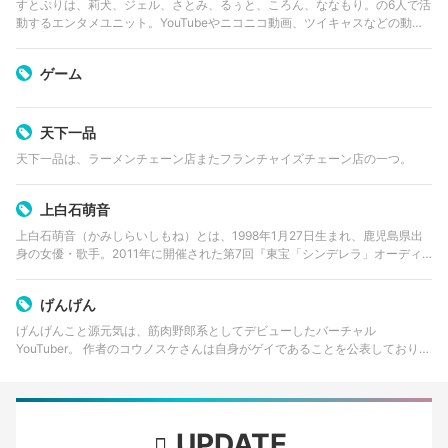
すとぷりは、莉犬、ジェル、さとみ、るぅと、ころん、ななもり。の6人で活
動するエンタメユニット。YouTubeやニコニコ動画、ツイキャスなどの動画
配信サイトで歌やゲーム実況など様々なジャンルで活躍するメンバーが集ま
り結成された。YouTube…
ゲーム
天下一品
天下一品は、ラーメンチェーン店またフランチャイズチェーン店の一つ。
上白石萌音
上白石萌音（かみしらいしもね）とは、1998年1月27日生まれ、鹿児島県出
身の女優・歌手。2011年に開催された第7回『東宝「シンデレラ」オーディ
ション』で審査員特別賞を受賞したことから、東宝芸能に所属。 2016年10
月5日、ミニア…
げんげん
げんげんこと源元気は、筋肉野郎系としてデビューしたバーチャル
YouTuber。 作者のコウノスケさんは自身がゲイであることを公表しており、
げんげんについて「可愛い男子高校生を見守るホモおじさんになりきって楽
しんでね」と、同性愛者の視聴…
UPDATE