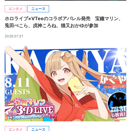
エンタメ
ニュース
ホロライブ×VTeeのコラボアパレル発売 宝鐘マリン、
兎田ぺこら、戌神ころね、猫又おかゆが参加
2026.07.31
エンタメ
ニュース