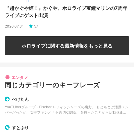
『超かぐや姫！』かぐや、ホロライブ宝鐘マリンの7周年
ライブにゲスト出演
2026.07.31
57
ホロライブに関する最新情報をもっと見る
エンタメ
同じカテゴリーのキーフレーズ
ぺけたん
YouTUberグループ・Fischer's-フィッシャーズの裏方。 もともとは活動メン
バーだったが、女性ファンと「不適切な関係」を持ったことから活動休止。
その後、「脱退ではなく、動画編集者として、裏方としてフィッシャーズを
支えてもら…
すとぷり