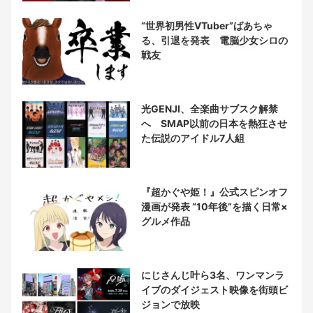
“世界初男性VTuber”ばあちゃ
る、引退を発表 電脳少女シロの
戦友
光GENJI、全楽曲サブスク解禁
へ SMAP以前の日本を熱狂させ
た伝説のアイドル7人組
『超かぐや姫！』公式スピンオフ
漫画が発表 “10年後”を描く日常×
グルメ作品
にじさんじ叶ら3名、ワンマンラ
イブのダイジェスト映像を街頭ビ
ジョンで放映