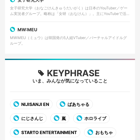
女子研究大学（おなごけんきゅうだいがく）は日本のYouTuber／ゲー
ム実況者グループ。略称は「女研（おなけん）」。主にYouTubeで活動
しており、ゲーム実況やバラエティ企画動画…
MW:MEU
MW:MEU（ミュウ）は韓国発の5人組VTuber／バーチャルアイドルグ
ループ。
KEYPHRASE
いま、みんなが気になっていること
NIJISANJI EN
ばあちゃる
にじさんじ
嵐
ホロライブ
STARTO ENTERTAINMENT
おもちゃ