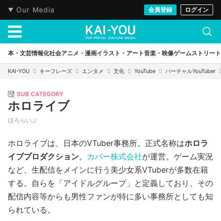
Our Media
会員登録
ログイン
本・文芸
情報化社会
アニメ・漫画
イラスト・アート
音楽・映像
ゲーム
ストリート
KAI-YOU
キーフレーズ
エンタメ
文化
YouTube
バーチャルYouTuber
SUB CATEGORY
ホロライブ
ほろらいぶ
ホロライブは、日本のVTuber事務所。正式名称は
ホロラ
イブプロダクション
。
カバー株式会社
が運営。ゲーム実況
など、生配信をメインに行う美少女系VTuberが多数在籍
する。自らを「アイドルグループ」と定義しており、その
配信内容等からも男性ファンが特に多い事務所としても知
られている。