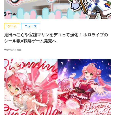
ゲーム
ニュース
兎田ぺこらや宝鐘マリンをデコって強化！ ホロライブの
シール帳×戦略ゲーム発売へ
2026.08.06