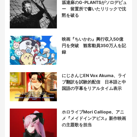
舐達麻のG-PLANTSがソロデビュ
ー 留置所で書いたリリックで沈
黙を破る
映画『ちいかわ』興行収入50億
円を突破 観客動員350万人を記
録
にじさんじEN Vox Akuma、ライ
ブ翻訳を試験的配信 日本語と中
国語の字幕をリアルタイム表示
ホロライブMori Calliope、アニ
メ『メイドインアビス』新作映画
の主題歌を担当