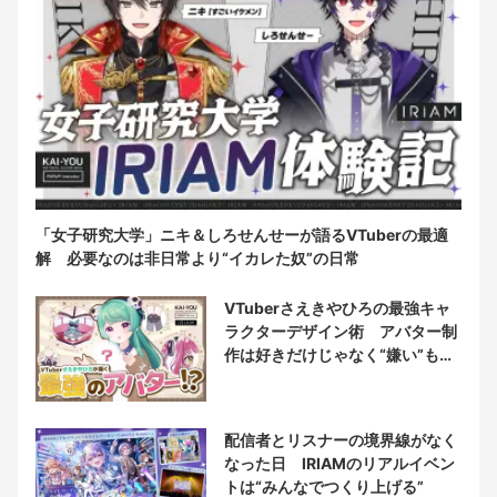
「女子研究大学」ニキ＆しろせんせーが語るVTuberの最適
解 必要なのは非日常より“イカレた奴”の日常
VTuberさえきやひろの最強キャ
ラクターデザイン術 アバター制
作は好きだけじゃなく“嫌い”もブ
チ込む!?
配信者とリスナーの境界線がなく
なった日 IRIAMのリアルイベン
トは“みんなでつくり上げる”