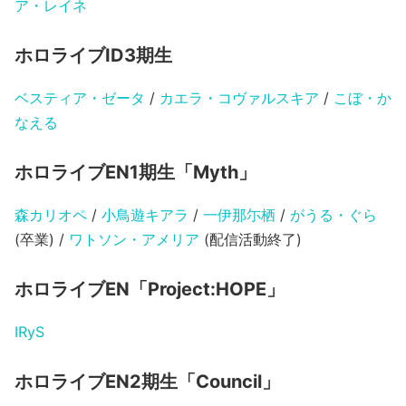
ア・レイネ
ホロライブID3期生
ベスティア・ゼータ
/
カエラ・コヴァルスキア
/
こぼ・か
なえる
ホロライブEN1期生「Myth」
森カリオペ
/
小鳥遊キアラ
/
一伊那尓栖
/
がうる・ぐら
(卒業) /
ワトソン・アメリア
(配信活動終了)
ホロライブEN「Project:HOPE」
IRyS
ホロライブEN2期生「Council」