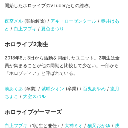
開始したホロライブのVTuberたちの総称。
夜空メル
(契約解除) /
アキ・ローゼンタール
/
赤井はあ
と
/
白上フブキ
/
夏色まつり
ホロライブ2期生
2018年8月3日から活動を開始したユニット。2期生は全
員が集まることが他の同期と比較して少ない。一部から
「ホロゾディア」と呼ばれている。
湊あくあ
(卒業) /
紫咲シオン
(卒業) /
百鬼あやめ
/
癒月
ちょこ
/
大空スバル
ホロライブゲーマーズ
白上フブキ
（1期生と兼任）/
大神ミオ
/
猫又おかゆ
/
戌