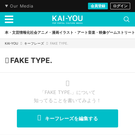
Our Media
会員登録
ログイン
本・文芸
情報化社会
アニメ・漫画
イラスト・アート
音楽・映像
ゲーム
ストリート
KAI-YOU
キーフレーズ
FAKE TYPE.
FAKE TYPE.
「FAKE TYPE.」について
知ってることを書いてみよう！
キーフレーズを編集する