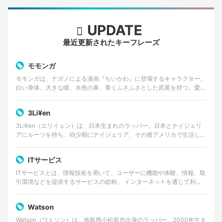
UPDATE
最近更新されたキーフレーズ
モモンガ
モモンガは、ナガノによる漫画『ちいかわ』に登場するキャラクター。
白い身体、大きな瞳、水色の鼻、青くふさふさとした尻尾を持つ。愛ら
しい外見とは対照的に、口調は尊大で、他者へ無理な要求…
3Li¥en
3Li¥en（エリイェン）は、日本生まれのラッパー。日本とナイジェリ
アにルーツを持ち、幼少期にナイジェリア、その後アメリカで生活した
経験を持つ。 ゴスペルやアフロビートを原点に、…
ITサービス
ITサービスとは、情報技術を用いて、ユーザーに機能や体験、情報、取
引環境などを提供するサービスの総称。 インターネットを通じて利用
するWebサービスやクラウドサービス、動画・音楽…
Watson
Watson（ワトソン）は、徳島県小松島市出身のラッパー。2000年生ま