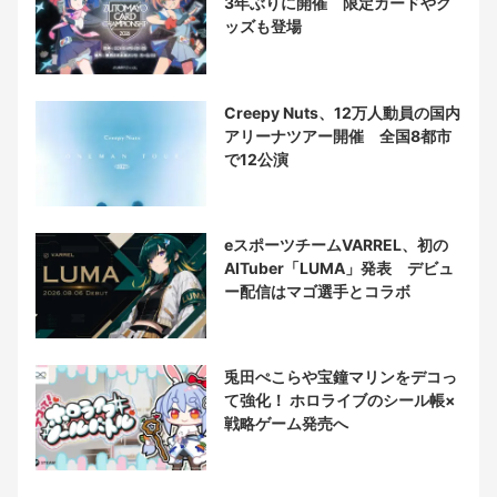
3年ぶりに開催 限定カードやグ
ッズも登場
Creepy Nuts、12万人動員の国内
アリーナツアー開催 全国8都市
で12公演
eスポーツチームVARREL、初の
AITuber「LUMA」発表 デビュ
ー配信はマゴ選手とコラボ
兎田ぺこらや宝鐘マリンをデコっ
て強化！ ホロライブのシール帳×
戦略ゲーム発売へ