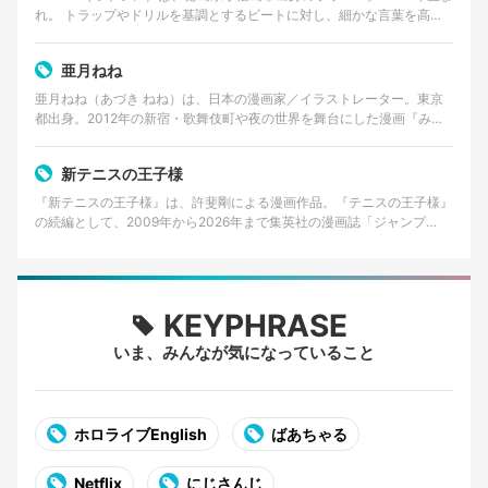
れ。 トラップやドリルを基調とするビートに対し、細かな言葉を高速
で畳みかけるラップを特徴とする。貧しかった…
亜月ねね
亜月ねね（あづき ねね）は、日本の漫画家／イラストレーター。東京
都出身。2012年の新宿・歌舞伎町や夜の世界を舞台にした漫画『みい
ちゃんと山田さん』の作者として知られる。 美術大…
新テニスの王子様
『新テニスの王子様』は、許斐剛による漫画作品。『テニスの王子様』
の続編として、2009年から2026年まで集英社の漫画誌「ジャンプ
SQ.」で連載された。 2026年8月4日発売の…
KEYPHRASE
いま、みんなが気になっていること
ホロライブEnglish
ばあちゃる
Netflix
にじさんじ