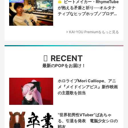
Premium
ビートメイカー・RhymeTube
が抱える矛盾と祈り──オルタナ
ティブなヒップホップ／プロデュ
ーサー論
> KAI-YOU Premiumをもっと見る
RECENT
最新のPOPをお届け！
ホロライブMori Calliope、アニ
メ『メイドインアビス』新作映画
の主題歌を担当
“世界初男性VTuber”ばあちゃ
る、引退を発表 電脳少女シロの
戦友