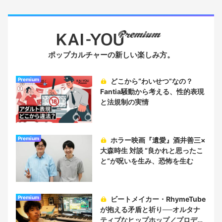
ポップカルチャーの新しい楽しみ方。
Premium
どこから“わいせつ”なの？
Fantia騒動から考える、性的表現
と法規制の実情
Premium
ホラー映画『遺愛』酒井善三×
大森時生 対談 “良かれと思ったこ
と“が呪いを生み、恐怖を生む
Premium
ビートメイカー・RhymeTube
が抱える矛盾と祈り──オルタナ
ティブなヒップホップ／プロデュ