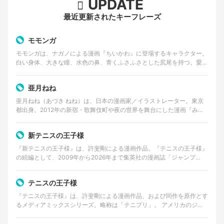
UPDATE
最近更新されたキーフレーズ
モモンガ
モモンガは、ナガノによる漫画『ちいかわ』に登場するキャラクター。
白い身体、大きな瞳、水色の鼻、青くふさふさとした尻尾を持つ。愛ら
しい外見とは対照的に、口調は尊大で、他者へ無理な要求…
亜月ねね
亜月ねね（あづき ねね）は、日本の漫画家／イラストレーター。東京
都出身。2012年の新宿・歌舞伎町や夜の世界を舞台にした漫画『みい
ちゃんと山田さん』の作者として知られる。 美術大…
新テニスの王子様
『新テニスの王子様』は、許斐剛による漫画作品。『テニスの王子様』
の続編として、2009年から2026年まで集英社の漫画誌「ジャンプ
SQ.」で連載された。 2026年8月4日発売の…
テニスの王子様
『テニスの王子様』は、許斐剛による漫画作品、および同作を原作とす
るメディアミックスシリーズ。略称は「テニプリ」。 アメリカのジュ
ニア大会で優勝経験を持つ天才テニスプレイヤー・越前…