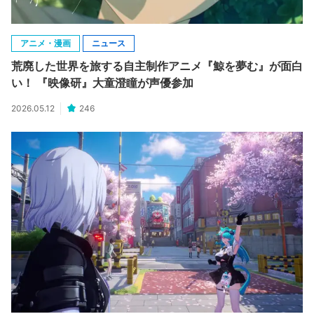
アニメ・漫画
ニュース
荒廃した世界を旅する自主制作アニメ『鯨を夢む』が面白
い！ 『映像研』大童澄瞳が声優参加
2026.05.12
246