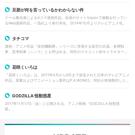
旦那が何を言っているかわからない件
クール教信者による4コマ漫画作品。自身のサイトやpixivで連載を行ってい
るWeb漫画作品。一迅社より単行本化、2014年10月よりテレビアニメ化。
タチコマ
漫画・アニメ作品『攻殻機動隊』シリーズに登場する架空の兵器。多脚戦
車、思考戦車（シンク）とも呼ばれる。同作のマスコット的キャラキターで
もある。
花咲くいろは
『花咲くいろは』は、2011年4月から9月まで放送された日本のテレビアニメ
作品。原案およびアニメーション製作はP.A.WORKS。同社が単独製作したア
ニメとしては初の完全オリジナル作品。これを原作としてメディアミックス
で製作される作品群のタ…
GODZILLA 怪獣惑星
2017年11月17日（金）に公開される、アニメ映画『GODZILLA 怪獣惑
星』。