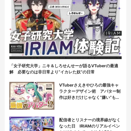
「女子研究大学」ニキ＆しろせんせーが語るVTuberの最適
解 必要なのは非日常より“イカレた奴”の日常
VTuberさえきやひろの最強キャ
ラクターデザイン術 アバター制
作は好きだけじゃなく“嫌い”もブ
チ込む!?
配信者とリスナーの境界線がなく
なった日 IRIAMのリアルイベン