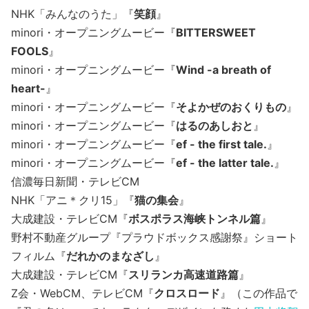
NHK「みんなのうた」『
笑顔
』
minori・オープニングムービー『
BITTERSWEET
FOOLS
』
minori・オープニングムービー『
Wind -a breath of
heart-
』
minori・オープニングムービー『
そよかぜのおくりもの
』
minori・オープニングムービー『
はるのあしおと
』
minori・オープニングムービー『
ef - the first tale.
』
minori・オープニングムービー『
ef - the latter tale.
』
信濃毎日新聞・テレビCM
NHK「アニ＊クリ15」『
猫の集会
』
大成建設・テレビCM『
ボスポラス海峡トンネル篇
』
野村不動産グループ『プラウドボックス感謝祭』ショート
フィルム『
だれかのまなざし
』
大成建設・テレビCM『
スリランカ高速道路篇
』
Z会・WebCM、テレビCM『
クロスロード
』（この作品で