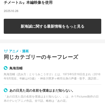
チメートル』本編映像を使用
2025.10.26
新海誠に関する最新情報をもっと見る
アニメ・漫画
同じカテゴリーのキーフレーズ
鳥海浩輔
鳥海浩輔（読み方：とりうみこうすけ）とは、1973年5月16日生まれ（2016
年9月現在、年齢は43歳）・神奈川県茅ヶ崎市出身の声優・歌手。諏訪部順
一・鳥海浩輔でのユニット・フェロ☆メンとしても活動中。 代表作は『弱虫
ペダル』今泉俊輔…
あの日見た花の名前を僕達はまだ知らない。
「あの日見た花の名前を僕達はまだ知らない。」は、A-1 Pictures制作の日
本のテレビアニメ作品。全11話。略称は「あの花」