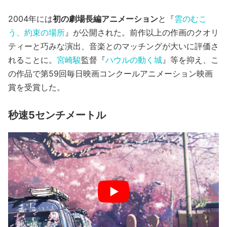
2004年には
初の劇場長編アニメーション
と『
雲のむこ
う、約束の場所
』が公開された。前作以上の作画のクオリ
ティーと巧みな演出、音楽とのマッチングが大いに評価さ
れることに。
宮崎駿
監督『
ハウルの動く城
』等を抑え、こ
の作品で第59回毎日映画コンクールアニメーション映画
賞を受賞した。
秒速5センチメートル