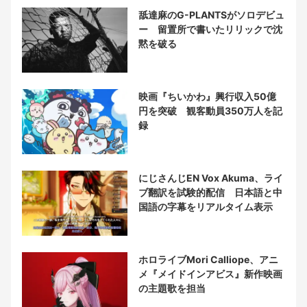
舐達麻のG-PLANTSがソロデビュ
ー 留置所で書いたリリックで沈
黙を破る
映画『ちいかわ』興行収入50億
円を突破 観客動員350万人を記
録
にじさんじEN Vox Akuma、ライ
ブ翻訳を試験的配信 日本語と中
国語の字幕をリアルタイム表示
ホロライブMori Calliope、アニ
メ『メイドインアビス』新作映画
の主題歌を担当