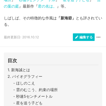
の葉の庭
』最新作『
君の名は。
』等。
しばしば、その特徴的な作風は
「新海節」
とも評されてい
る。
最終更新日: 2016.10.12
編集する
目次
新海誠とは
バイオグラフィー
ほしのこえ
雲のむこう、約束の場所
秒速5センチメートル
星を追う子ども