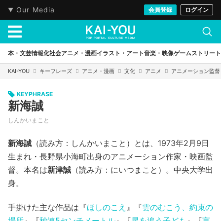
Our Media
会員登録
ログイン
本・文芸
情報化社会
アニメ・漫画
イラスト・アート
音楽・映像
ゲーム
ストリート
KAI-YOU
キーフレーズ
アニメ・漫画
文化
アニメ
アニメーション監督
KEYPHRASE
新海誠
しんかいまこと
新海誠
（読み方：しんかいまこと）とは、1973年2月9日
生まれ・長野県小海町出身のアニメーション作家・映画監
督。本名は
新津誠
（読み方：にいつまこと）。中央大学出
身。
手掛けた主な作品は『
ほしのこえ
』『
雲のむこう、約束の
場所
』『
秒速5センチメートル
』『
星を追う子ども
』『
言