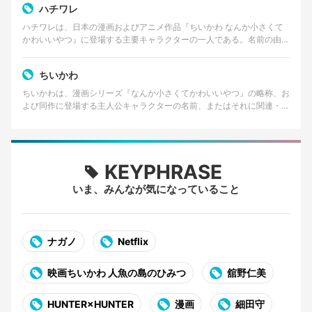
ハチワレ
ハチワレは、日本の漫画およびアニメ作品『ちいかわ なんか小さくて
かわいいやつ』に登場する主要キャラクターの一人である。名前の由来
は、猫の顔に見られる「八割れ」と呼ばれる模様に似てい…
ちいかわ
ちいかわは、漫画シリーズ『なんか小さくてかわいいやつ』の略称、お
よび同作に登場する主人公キャラクターの名前、またはそれに関連・付
随するキャラクターコンテンツ全般を指す。作者はイラス…
KEYPHRASE
いま、みんなが気になっていること
ナガノ
Netflix
映画ちいかわ 人魚の島のひみつ
舘野仁美
HUNTER×HUNTER
漫画
細田守