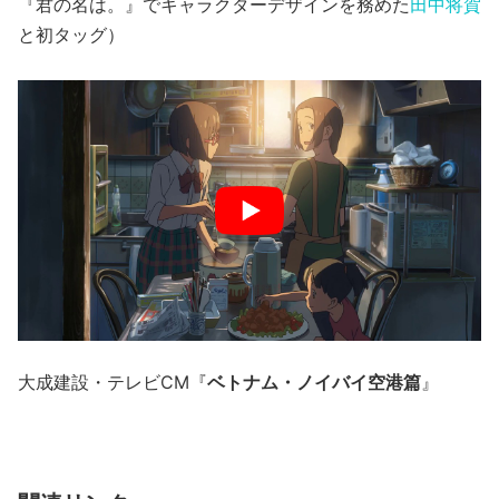
『君の名は。』でキャラクターデザインを務めた
田中将賀
と初タッグ）
大成建設・テレビCM『
ベトナム・ノイバイ空港篇
』