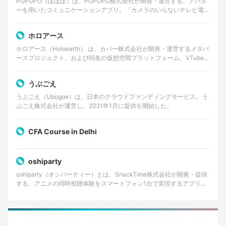
POPOPO（ぽぽぽ）は、POPOPO株式会社が開発・運営する、アバタ
ーを用いたコミュニケーションアプリ。「カメラのいらないテレビ電
話」をコンセプトに掲げ、ユーザーは顔出しをせずに…
ホロアース
ホロアース（Holoearth） は、カバー株式会社が開発・運営するメタバ
ースプロジェクト、および同名の仮想空間プラットフォーム。VTuber
グループ・ホロライブプロダクションの世…
うぶごえ
うぶごえ（Ubugoe）は、日本のクラウドファンディングサービス。う
ぶごえ株式会社が運営し、2021年1月に提供を開始した。
CFA Course in Delhi
oshiparty
oshiparty（オシパーティー）とは、SnackTime株式会社が開発・提供
する、アニメの同時視聴体験をスマートフォン1台で実現するアプリケ
ーションである。主にiOS向けに提供…