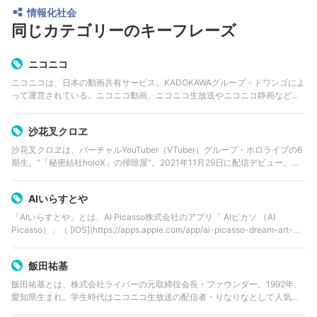
情報化社会
同じカテゴリーのキーフレーズ
ニコニコ
ニコニコは、日本の動画共有サービス。KADOKAWAグループ・ドワンゴによ
って運営されている。ニコニコ動画、ニコニコ生放送やニコニコ静画などの
サービスが合併し、2012年5月1日に動画サービス「niconico」と総称で呼ば
れることになった…
沙花叉クロヱ
沙花叉クロヱは、バーチャルYouTuber（VTuber）グループ・ホロライブの6
期生。“「秘密結社holoX」の掃除屋”。2021年11月29日に配信デビュー。キ
ャラクターデザインはパセリ（[@Parsley_F](https://twi…
AIいらすとや
「AIいらすとや」とは、AI Picasso株式会社のアプリ「 AIピカソ （AI
Picasso）」（ [IOS](https://apps.apple.com/app/ai-picasso-dream-art-
studio/id1642…
飯田祐基
飯田祐基とは、株式会社ライバーの元取締役会長・ファウンダー。1992年、
愛知県生まれ。学生時代はニコニコ生放送の配信者・りなりなとして人気を
博していた。 コンビニ商品開発やＣＭコンテストで優勝し賞金100万円を獲