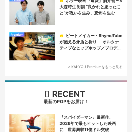
ホラー映画『遺愛』酒井善三×
大森時生 対談 “良かれと思ったこ
と“が呪いを生み、恐怖を生む
Premium
ビートメイカー・RhymeTube
が抱える矛盾と祈り──オルタナ
ティブなヒップホップ／プロデュ
ーサー論
> KAI-YOU Premiumをもっと見る
RECENT
最新のPOPをお届け！
『スパイダーマン』最新作、
2026年で最もヒットした映画
に 世界興収11億ドル突破