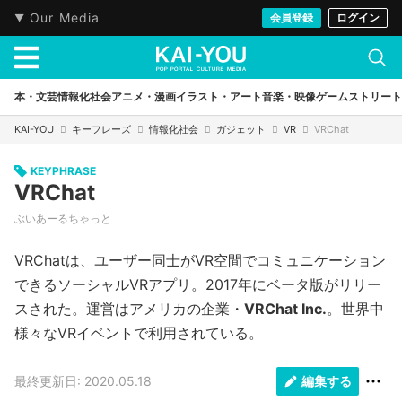
Our Media
会員登録
ログイン
本・文芸
情報化社会
アニメ・漫画
イラスト・アート
音楽・映像
ゲーム
ストリート
KAI-YOU
キーフレーズ
情報化社会
ガジェット
VR
VRChat
KEYPHRASE
VRChat
ぶいあーるちゃっと
VRChatは、ユーザー同士がVR空間でコミュニケーション
できるソーシャルVRアプリ。2017年にベータ版がリリー
スされた。運営はアメリカの企業・
VRChat Inc.
。世界中
様々なVRイベントで利用されている。
最終更新日: 2020.05.18
編集する