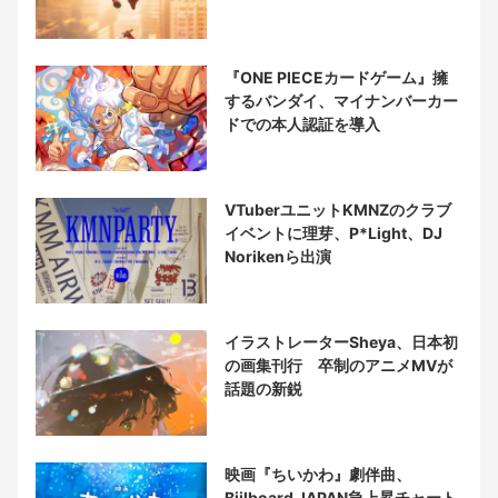
『ONE PIECEカードゲーム』擁
するバンダイ、マイナンバーカー
ドでの本人認証を導入
VTuberユニットKMNZのクラブ
イベントに理芽、P*Light、DJ
Norikenら出演
イラストレーターSheya、日本初
の画集刊行 卒制のアニメMVが
話題の新鋭
映画『ちいかわ』劇伴曲、
Biilboard JAPAN急上昇チャート