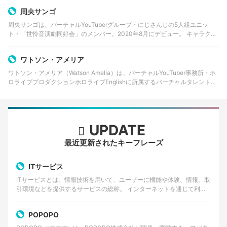
得など、自身の影響力を使っ…
周央サンゴ
周央サンゴは、バーチャルYouTuberグループ・にじさんじの5人組ユニッ
ト・「世怜音演劇同好会」のメンバー。2020年8月にデビュー。 キャラクタ
ーデザインはイラストレーター・[葉山えいし](https://twitter.com/ha_…
ワトソン・アメリア
ワトソン・アメリア（Watson Amelia）は、バーチャルYouTuber事務所・ホ
ロライブプロダクションホロライブEnglishに所属するバーチャルタレント。
[2020年にホロライブEnglishとしてデビューしており](https:…
UPDATE
最近更新されたキーフレーズ
ITサービス
ITサービスとは、情報技術を用いて、ユーザーに機能や体験、情報、取
引環境などを提供するサービスの総称。 インターネットを通じて利用
するWebサービスやクラウドサービス、動画・音楽…
POPOPO