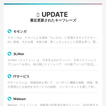
UPDATE
最近更新されたキーフレーズ
モモンガ
モモンガは、ナガノによる漫画『ちいかわ』に登場するキャラクター。
白い身体、大きな瞳、水色の鼻、青くふさふさとした尻尾を持つ。愛ら
しい外見とは対照的に、口調は尊大で、他者へ無理な要求…
3Li¥en
3Li¥en（エリイェン）は、日本生まれのラッパー。日本とナイジェリ
アにルーツを持ち、幼少期にナイジェリア、その後アメリカで生活した
経験を持つ。 ゴスペルやアフロビートを原点に、…
ITサービス
ITサービスとは、情報技術を用いて、ユーザーに機能や体験、情報、取
引環境などを提供するサービスの総称。 インターネットを通じて利用
するWebサービスやクラウドサービス、動画・音楽…
Watson
Watson（ワトソン）は、徳島県小松島市出身のラッパー。2000年生ま