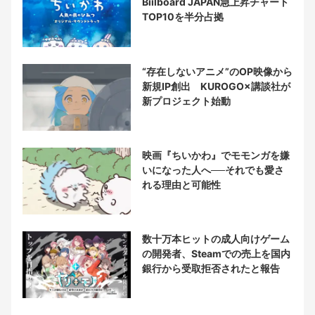
Biilboard JAPAN急上昇チャート
TOP10を半分占拠
“存在しないアニメ”のOP映像から
新規IP創出 KUROGO×講談社が
新プロジェクト始動
映画『ちいかわ』でモモンガを嫌
いになった人へ──それでも愛さ
れる理由と可能性
数十万本ヒットの成人向けゲーム
の開発者、Steamでの売上を国内
銀行から受取拒否されたと報告