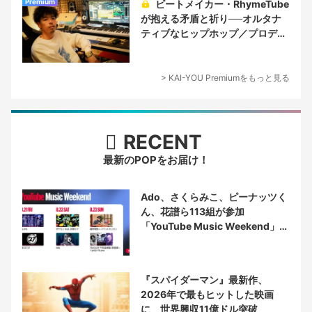
Premium
ビートメイカー・RhymeTube
が抱える矛盾と祈り──オルタナ
ティブなヒップホップ／プロデュ
ーサー論
> KAI-YOU Premiumをもっと見る
RECENT
最新のPOPをお届け！
Ado、さくらみこ、ピーナッツく
ん、花譜ら113組が参加
「YouTube Music Weekend」開
催
『スパイダーマン』最新作、
2026年で最もヒットした映画
に 世界興収11億ドル突破