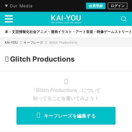
Our Media
会員登録
ログイン
本・文芸
情報化社会
アニメ・漫画
イラスト・アート
音楽・映像
ゲーム
ストリート
KAI-YOU
キーフレーズ
Glitch Productions
Glitch Productions
「Glitch Productions」について
知ってることを書いてみよう！
キーフレーズを編集する