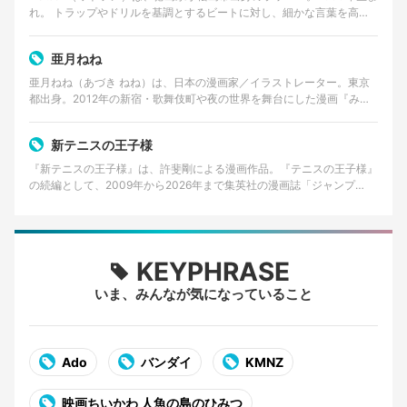
れ。 トラップやドリルを基調とするビートに対し、細かな言葉を高速
で畳みかけるラップを特徴とする。貧しかった…
亜月ねね
亜月ねね（あづき ねね）は、日本の漫画家／イラストレーター。東京
都出身。2012年の新宿・歌舞伎町や夜の世界を舞台にした漫画『みい
ちゃんと山田さん』の作者として知られる。 美術大…
新テニスの王子様
『新テニスの王子様』は、許斐剛による漫画作品。『テニスの王子様』
の続編として、2009年から2026年まで集英社の漫画誌「ジャンプ
SQ.」で連載された。 2026年8月4日発売の…
KEYPHRASE
いま、みんなが気になっていること
Ado
バンダイ
KMNZ
映画ちいかわ 人魚の島のひみつ