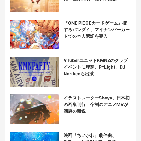
『ONE PIECEカードゲーム』擁
するバンダイ、マイナンバーカー
ドでの本人認証を導入
VTuberユニットKMNZのクラブ
イベントに理芽、P*Light、DJ
Norikenら出演
イラストレーターSheya、日本初
の画集刊行 卒制のアニメMVが
話題の新鋭
映画『ちいかわ』劇伴曲、