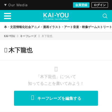
Our Media
会員登録
ログイン
本・文芸
情報化社会
アニメ・漫画
イラスト・アート
音楽・映像
ゲーム
ストリート
KAI-YOU
キーフレーズ
木下龍也
木下龍也
「木下龍也」について
知ってることを書いてみよう！
キーフレーズを編集する