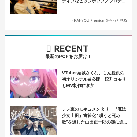
ティブなヒップホップ／プロデュ
ーサー論
> KAI-YOU Premiumをもっと見る
RECENT
最新のPOPをお届け！
VTuber結城さくな、じん提供の
初オリジナル曲公開 鮫升コモリ
もMV制作に参加
テレ東のモキュメンタリー『魔法
少女山田』書籍化 “唄うと死ぬ
歌”を遺した山田正一郎の謎に迫
る