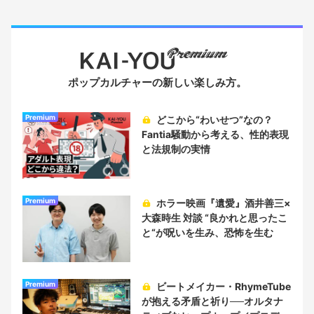
ポップカルチャーの新しい楽しみ方。
Premium
どこから“わいせつ”なの？
Fantia騒動から考える、性的表現
と法規制の実情
Premium
ホラー映画『遺愛』酒井善三×
大森時生 対談 “良かれと思ったこ
と“が呪いを生み、恐怖を生む
Premium
ビートメイカー・RhymeTube
が抱える矛盾と祈り──オルタナ