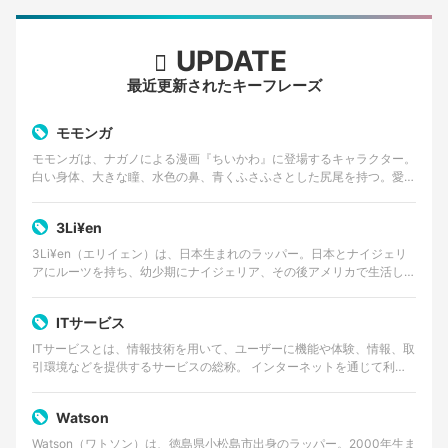
UPDATE
最近更新されたキーフレーズ
モモンガ
モモンガは、ナガノによる漫画『ちいかわ』に登場するキャラクター。
白い身体、大きな瞳、水色の鼻、青くふさふさとした尻尾を持つ。愛ら
しい外見とは対照的に、口調は尊大で、他者へ無理な要求…
3Li¥en
3Li¥en（エリイェン）は、日本生まれのラッパー。日本とナイジェリ
アにルーツを持ち、幼少期にナイジェリア、その後アメリカで生活した
経験を持つ。 ゴスペルやアフロビートを原点に、…
ITサービス
ITサービスとは、情報技術を用いて、ユーザーに機能や体験、情報、取
引環境などを提供するサービスの総称。 インターネットを通じて利用
するWebサービスやクラウドサービス、動画・音楽…
Watson
Watson（ワトソン）は、徳島県小松島市出身のラッパー。2000年生ま