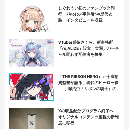
しぐれうい初のファンブック刊
行 7年分の“事件簿”や歴代衣
装、インタビューを収録
VTuber碧依さくら、新事務所
「re;ALIZE」設立 実写／バーチ
ャル問わず配信者を募集
『THE RIBBON HERO』五十嵐祐
貴監督が語る、現代のヒーロー像
──手塚治虫『リボンの騎士』の
衝撃を再演する
Xの収益配分プログラム終了へ
オリジナルコンテンツ重視の新制
度に移行