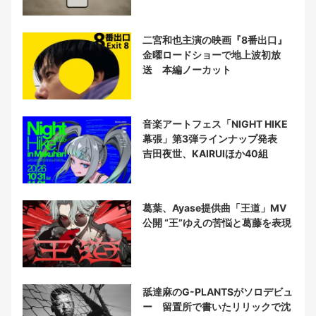
二宮和也主演の映画『8番出口』
金曜ロードショーで地上波初放
送 本編ノーカット
音楽アートフェス「NIGHT HIKE
幕張」第3弾ラインナップ発表
吉田夜世、KAIRUIほか40組
葛葉、Ayase提供曲「王道」MV
公開 “王”ゆえの苦悩と葛藤を表現
舐達麻のG-PLANTSがソロデビュ
ー 留置所で書いたリリックで沈