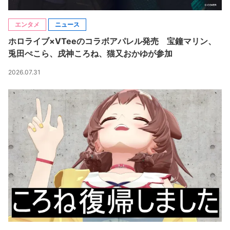
エンタメ
ニュース
ホロライブ×VTeeのコラボアパレル発売 宝鐘マリン、
兎田ぺこら、戌神ころね、猫又おかゆが参加
2026.07.31