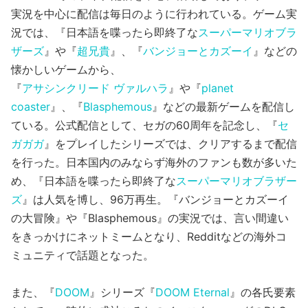
実況を中心に配信は毎日のように行われている。ゲーム実
況では、『日本語を喋ったら即終了な
スーパーマリオブラ
ザーズ
』や『
超兄貴
』、『
バンジョーとカズーイ
』などの
懐かしいゲームから、
『
アサシンクリード ヴァルハラ
』や『
planet
coaster
』、『
Blasphemous
』などの最新ゲームを配信し
ている。公式配信として、セガの60周年を記念し、『
セ
ガガガ
』をプレイしたシリーズでは、クリアするまで配信
を行った。日本国内のみならず海外のファンも数が多いた
め、『日本語を喋ったら即終了な
スーパーマリオブラザー
ズ
』は人気を博し、96万再生。『バンジョーとカズーイ
の大冒険』や『Blasphemous』の実況では、言い間違い
をきっかけにネットミームとなり、Redditなどの海外コ
ミュニティで話題となった。
また、『
DOOM
』シリーズ『
DOOM Eternal
』の各氏要素