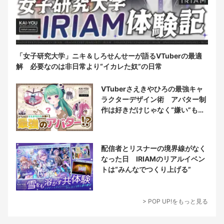
「女子研究大学」ニキ＆しろせんせーが語るVTuberの最適
解 必要なのは非日常より“イカレた奴”の日常
VTuberさえきやひろの最強キャ
ラクターデザイン術 アバター制
作は好きだけじゃなく“嫌い”もブ
チ込む!?
配信者とリスナーの境界線がなく
なった日 IRIAMのリアルイベン
トは“みんなでつくり上げる”
> POP UP!をもっと見る