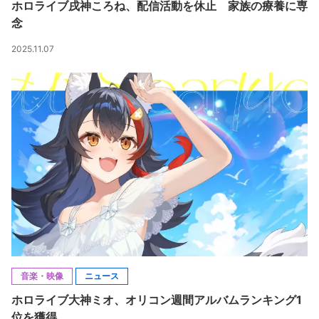
ホロライブ戌神ころね、配信活動を休止 家族の療養に専
念
2025.11.07
音楽・映像
ニュース
ホロライブ大神ミオ、オリコン週間アルバムランキング1
位を獲得