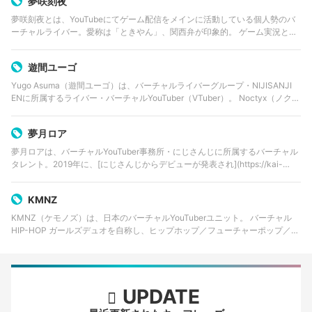
夢咲刻夜
夢咲刻夜とは、YouTubeにてゲーム配信をメインに活動している個人勢のバ
ーチャルライバー。愛称は「ときやん」、関西弁が印象的。 ゲーム実況と
TRPG・マーダーミステリーを中心に、配信や企画参加をしている。TRPGに
おけるRP（ロールプレイ…
遊間ユーゴ
Yugo Asuma（遊間ユーゴ）は、バーチャルライバーグループ・NIJISANJI
ENに所属するライバー・バーチャルYouTuber（VTuber）。 Noctyx（ノクテ
ィクス）のメンバーとして、2022年2月22日にデビューした。…
夢月ロア
夢月ロアは、バーチャルYouTuber事務所・にじさんじに所属するバーチャル
タレント。2019年に、[にじさんじからデビューが発表され](https://kai-
you.net/article/61146)、同年1月17日に活動開始した。2…
KMNZ
KMNZ（ケモノズ）は、日本のバーチャルYouTuberユニット。 バーチャル
HIP-HOP ガールズデュオを自称し、ヒップホップ／フューチャーポップ／ラ
ップを中心とした楽曲やライブ活動、生配信を中心とした活動を行う。
Wright Flye…
UPDATE