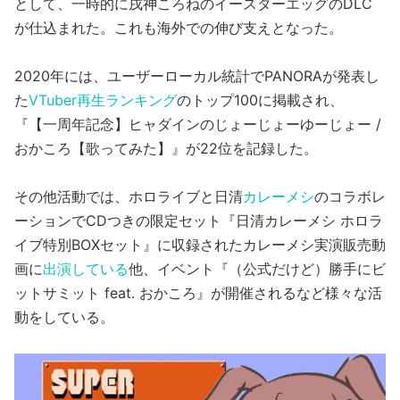
として、一時的に戌神ころねのイースターエッグのDLC
が仕込まれた。これも海外での伸び支えとなった。
2020年には、ユーザーローカル統計でPANORAが発表し
た
VTuber再生ランキング
のトップ100に掲載され、
『【一周年記念】ヒャダインのじょーじょーゆーじょー /
おかころ【歌ってみた】』が22位を記録した。
その他活動では、ホロライブと日清
カレーメシ
のコラボレ
ーションでCDつきの限定セット『日清カレーメシ ホロラ
イブ特別BOXセット』に収録されたカレーメシ実演販売動
画に
出演している
他、イベント『（公式だけど）勝手にビ
ットサミット feat. おかころ』が開催されるなど様々な活
動をしている。