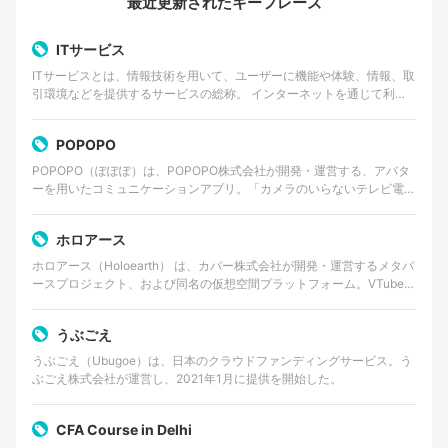
最近更新されたキーフレーズ
ITサービス
ITサービスとは、情報技術を用いて、ユーザーに機能や体験、情報、取
引環境などを提供するサービスの総称。 インターネットを通じて利用
するWebサービスやクラウドサービス、動画・音楽…
POPOPO
POPOPO（ぽぽぽ）は、POPOPO株式会社が開発・運営する、アバタ
ーを用いたコミュニケーションアプリ。「カメラのいらないテレビ電
話」をコンセプトに掲げ、ユーザーは顔出しをせずに…
ホロアース
ホロアース（Holoearth） は、カバー株式会社が開発・運営するメタバ
ースプロジェクト、および同名の仮想空間プラットフォーム。VTuber
グループ・ホロライブプロダクションの世…
うぶごえ
うぶごえ（Ubugoe）は、日本のクラウドファンディングサービス。う
ぶごえ株式会社が運営し、2021年1月に提供を開始した。
CFA Course in Delhi