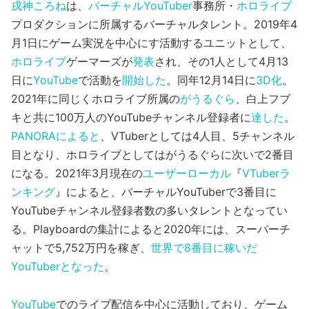
戌神ころね
は、
バーチャルYouTuber
事務所・
ホロライブ
プロダクションに所属するバーチャルタレント。2019年4
月1日にゲーム実況を中心にす活動するユニットとして、
ホロライブ
ゲーマーズが
発表
され、その1人として4月13
日に
YouTube
で活動を
開始した
。同年12月14日に
3D化
。
2021年に同じくホロライブ所属の
がうるぐら
、白上フブ
キと共に100万人のYouTubeチャンネル登録者に
達した
。
PANORAによると
、VTuberとしては4人目、5チャンネル
目となり、ホロライブとしてはがうるぐらに次いで2番目
になる。2021年3月現在の
ユーザーローカル
『
VTuberラ
ンキング
』によると、バーチャルYouTuberで3番目に
YouTubeチャンネル登録者数の多いタレントとなってい
る。Playboardの集計によると2020年には、スーパーチ
ャットで5,752万円を稼ぎ、
世界で8番目に稼いだ
YouTuberとなった
。
YouTube
でのライブ配信を中心に活動しており、ゲーム