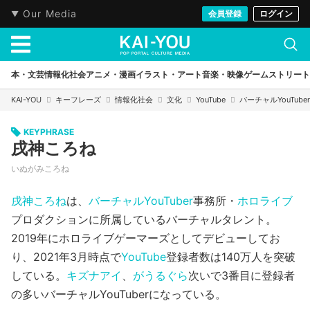
Our Media
会員登録
ログイン
本・文芸
情報化社会
アニメ・漫画
イラスト・アート
音楽・映像
ゲーム
ストリート
KAI-YOU
キーフレーズ
情報化社会
文化
YouTube
バーチャルYouTuber
KEYPHRASE
戌神ころね
いぬがみころね
戌神ころね
は、
バーチャルYouTuber
事務所・
ホロライブ
プロダクションに所属しているバーチャルタレント。
2019年にホロライブゲーマーズとしてデビューしてお
り、2021年3月時点で
YouTube
登録者数は140万人を突破
している。
キズナアイ
、
がうるぐら
次いで3番目に登録者
の多いバーチャルYouTuberになっている。