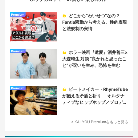
Premium
どこから“わいせつ”なの？
Fantia騒動から考える、性的表現
と法規制の実情
Premium
ホラー映画『遺愛』酒井善三×
大森時生 対談 “良かれと思ったこ
と“が呪いを生み、恐怖を生む
Premium
ビートメイカー・RhymeTube
が抱える矛盾と祈り──オルタナ
ティブなヒップホップ／プロデュ
ーサー論
> KAI-YOU Premiumをもっと見る