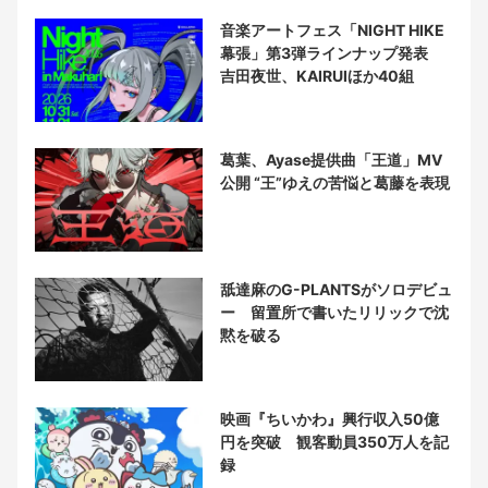
音楽アートフェス「NIGHT HIKE
幕張」第3弾ラインナップ発表
吉田夜世、KAIRUIほか40組
葛葉、Ayase提供曲「王道」MV
公開 “王”ゆえの苦悩と葛藤を表現
舐達麻のG-PLANTSがソロデビュ
ー 留置所で書いたリリックで沈
黙を破る
映画『ちいかわ』興行収入50億
円を突破 観客動員350万人を記
録