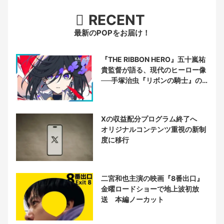
RECENT
最新のPOPをお届け！
『THE RIBBON HERO』五十嵐祐
貴監督が語る、現代のヒーロー像
──手塚治虫『リボンの騎士』の
衝撃を再演する
Xの収益配分プログラム終了へ
オリジナルコンテンツ重視の新制
度に移行
二宮和也主演の映画『8番出口』
金曜ロードショーで地上波初放
送 本編ノーカット