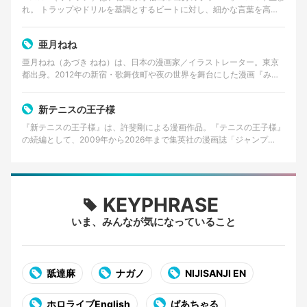
れ。 トラップやドリルを基調とするビートに対し、細かな言葉を高速
で畳みかけるラップを特徴とする。貧しかった…
亜月ねね
亜月ねね（あづき ねね）は、日本の漫画家／イラストレーター。東京
都出身。2012年の新宿・歌舞伎町や夜の世界を舞台にした漫画『みい
ちゃんと山田さん』の作者として知られる。 美術大…
新テニスの王子様
『新テニスの王子様』は、許斐剛による漫画作品。『テニスの王子様』
の続編として、2009年から2026年まで集英社の漫画誌「ジャンプ
SQ.」で連載された。 2026年8月4日発売の…
KEYPHRASE
いま、みんなが気になっていること
舐達麻
ナガノ
NIJISANJI EN
ホロライブEnglish
ばあちゃる