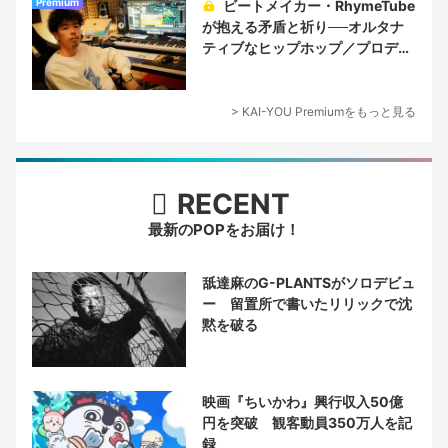
Premium
ビートメイカー・RhymeTube
が抱える矛盾と祈り──オルタナ
ティブなヒップホップ／プロデュ
ーサー論
> KAI-YOU Premiumをもっと見る
RECENT
最新のPOPをお届け！
舐達麻のG-PLANTSがソロデビュ
ー 留置所で書いたリリックで沈
黙を破る
映画『ちいかわ』興行収入50億
円を突破 観客動員350万人を記
録