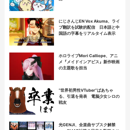
にじさんじEN Vox Akuma、ライ
ブ翻訳を試験的配信 日本語と中
国語の字幕をリアルタイム表示
ホロライブMori Calliope、アニ
メ『メイドインアビス』新作映画
の主題歌を担当
“世界初男性VTuber”ばあちゃ
る、引退を発表 電脳少女シロの
戦友
光GENJI、全楽曲サブスク解禁