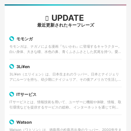
UPDATE
最近更新されたキーフレーズ
モモンガ
モモンガは、ナガノによる漫画『ちいかわ』に登場するキャラクター。
白い身体、大きな瞳、水色の鼻、青くふさふさとした尻尾を持つ。愛ら
しい外見とは対照的に、口調は尊大で、他者へ無理な要求…
3Li¥en
3Li¥en（エリイェン）は、日本生まれのラッパー。日本とナイジェリ
アにルーツを持ち、幼少期にナイジェリア、その後アメリカで生活した
経験を持つ。 ゴスペルやアフロビートを原点に、…
ITサービス
ITサービスとは、情報技術を用いて、ユーザーに機能や体験、情報、取
引環境などを提供するサービスの総称。 インターネットを通じて利用
するWebサービスやクラウドサービス、動画・音楽…
Watson
Watson（ワトソン）は、徳島県小松島市出身のラッパー。2000年生ま