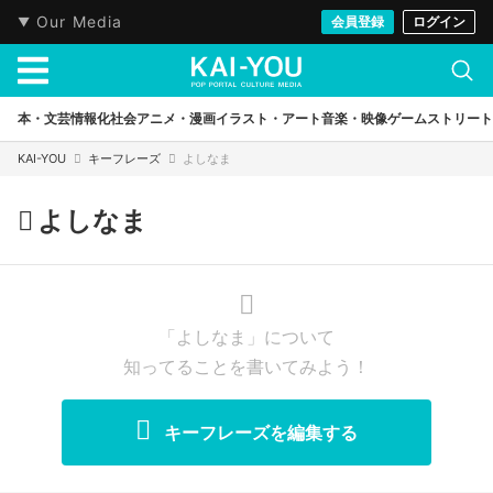
Our Media
会員登録
ログイン
本・文芸
情報化社会
アニメ・漫画
イラスト・アート
音楽・映像
ゲーム
ストリート
KAI-YOU
キーフレーズ
よしなま
よしなま
「よしなま」について
知ってることを書いてみよう！
キーフレーズを編集する