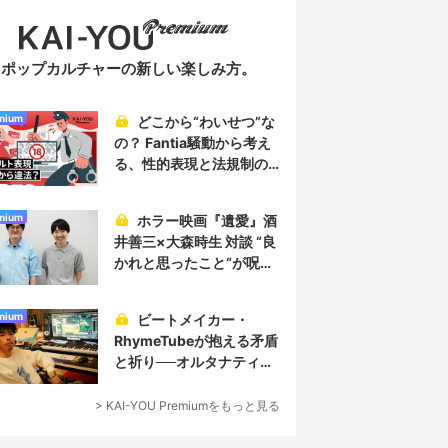
ポップカルチャーの新しい楽しみ方。
mium
どこから“わいせつ”な
の？ Fantia騒動から考え
る、性的表現と法規制の
実情
mium
ホラー映画『遺愛』酒
井善三×大森時生 対談 “良
かれと思ったこと“が呪い
を生み、恐怖を生む
mium
ビートメイカー・
RhymeTubeが抱える矛盾
と祈り──オルタナティブ
なヒップホップ／プロデ
ューサー論
> KAI-YOU Premiumをもっと見る