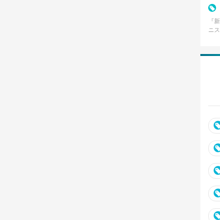
『新
ニス
集英
8月