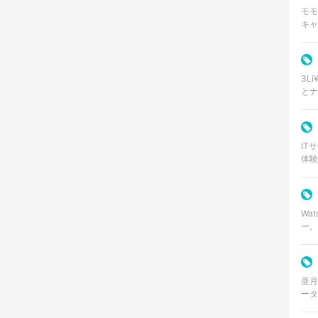
モモ
キャ
さふ
口調
3L
とナ
ア、
アフ
IT
体験
イン
ドサ
Wa
ー。200
ート
徴と
亜月
ータ
界を