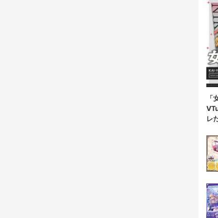
「
V
レ