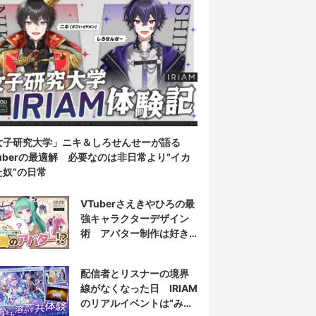
女子研究大学」ニキ＆しろせんせーが語る
Tuberの最適解 必要なのは非日常より“イカ
た奴”の日常
VTuberさえきやひろの最
強キャラクターデザイン
術 アバター制作は好き
だけじゃなく“嫌い”もブチ
込む!?
配信者とリスナーの境界
線がなくなった日 IRIAM
のリアルイベントは“みん