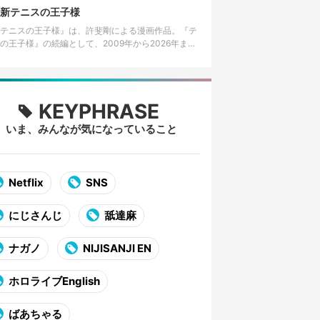
して知られる。 美術大…
新テニスの王子様
テニスの王子様』は、許斐剛による漫画作品。『テ
の王子様』の続編として、2009年から2026年まで
社の漫画誌「ジャンプSQ.」で連載された。 2026年
4日発売の…
KEYPHRASE
いま、みんなが気になっていること
Netflix
SNS
にじさんじ
舐達麻
ナガノ
NIJISANJI EN
ホロライブEnglish
ばあちゃる