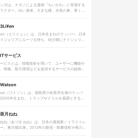
ンガは、ナガノによる漫画『ちいかわ』に登場する
ラクター。白い身体、大きな瞳、水色の鼻、青くふ
さとした尻尾を持つ。愛らしい外見とは対照的に、
は尊大で、他者へ無理な要求…
3Li¥en
i¥en（エリイェン）は、日本生まれのラッパー。日本
イジェリアにルーツを持ち、幼少期にナイジェリ
その後アメリカで生活した経験を持つ。 ゴスペルや
ロビートを原点に、…
ITサービス
サービスとは、情報技術を用いて、ユーザーに機能や
、情報、取引環境などを提供するサービスの総称。
ターネットを通じて利用するWebサービスやクラウ
ービス、動画・音楽…
Watson
tson（ワトソン）は、徳島県小松島市出身のラッパ
0年生まれ。 トラップやドリルを基調とするビ
に対し、細かな言葉を高速で畳みかけるラップを特
する。貧しかった…
亜月ねね
ねね（あづき ねね）は、日本の漫画家／イラストレ
ー。東京都出身。2012年の新宿・歌舞伎町や夜の世
舞台にした漫画『みいちゃんと山田さん』の作者と