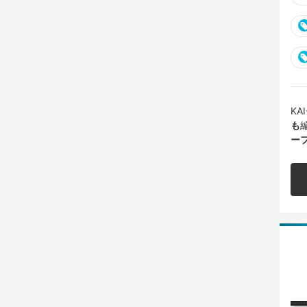
K
も
ー