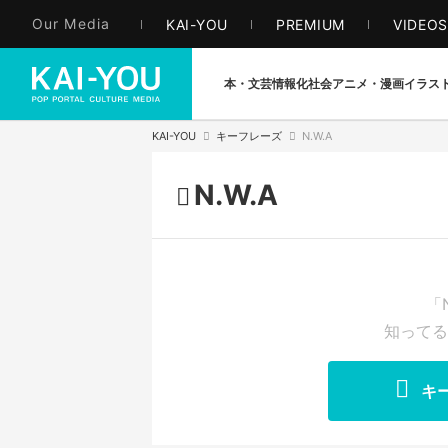
Our Media
KAI-YOU
PREMIUM
VIDEO
本・文芸
情報化社会
アニメ・漫画
イラス
KAI-YOU
キーフレーズ
N.W.A
N.W.A
「
知ってる
キ