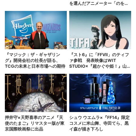
を選んだアニメーター「のを
か」の胸中
『マジック：ザ・ギャザリン
『スト6』に「FFVII」のティフ
グ』開発会社の社長が語る、
ァ参戦 発表映像はWIT
TCGの未来と日本市場への期待
STUDIO×『超かぐや姫！』山下
清悟が制作
押井守×天野喜孝のアニメ『天
シュウ ウエムラ×『FF14』限定
使のたまご』リマスター版が東
コスメに米山舞、寺田てら、黒
京国際映画祭に出品
イ森が描き下ろし