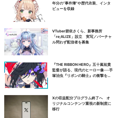
年分の“事件簿”や歴代衣装、インタ
ビューを収録
VTuber碧依さくら、新事務所
「re;ALIZE」設立 実写／バーチャ
ル問わず配信者を募集
『THE RIBBON HERO』五十嵐祐貴
監督が語る、現代のヒーロー像──手
塚治虫『リボンの騎士』の衝撃を再
演する
Xの収益配分プログラム終了へ オ
リジナルコンテンツ重視の新制度に
移行