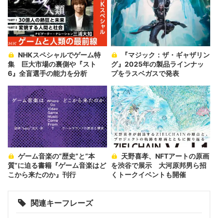
NHKスペシャルでゲーム特
『マジック：ザ・ギャザリン
集 巨大市場の裏側や『スト
グ』2025年の製品ラインナッ
6』全盲選手の能力を分析
プをラスベガスで発表
ゲーム音楽の“歴史”と“本
天野喜孝、NFTアートの原画
質”に迫る書籍『ゲーム音楽はど
を渋谷で展示 大河原邦男ら招
こから来たのか』刊行
くトークイベントも開催
関連キーフレーズ