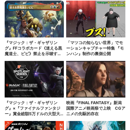
『マジック：ザ・ギャザリン
「マツコの知らない世界」でモ
グ』FFコラボカード《迷える黒
ーションキャプチャー特集 『モ
魔道士、ビビ》禁止を示唆する
ンハン』制作の裏側公開
異例の声明発表
『マジック：ザ・ギャザリン
映画『FINAL FANTASY』新潟
グ』×『ファイナルファンタジ
国際アニメ映画祭で上映 CGア
ー』賞金総額5万ドルの大型大
ニメの先駆的存在
会が日本初開催