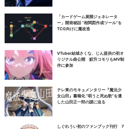
「カードゲーム展開ジェネレータ
ー」開発秘話 “相関図作成ツール”を
TCG向けに魔改造
VTuber結城さくな、じん提供の初オ
リジナル曲公開 鮫升コモリもMV制
作に参加
テレ東のモキュメンタリー『魔法少
女山田』書籍化 “唄うと死ぬ歌”を遺
した山田正一郎の謎に迫る
しぐれうい初のファンブック刊行 7